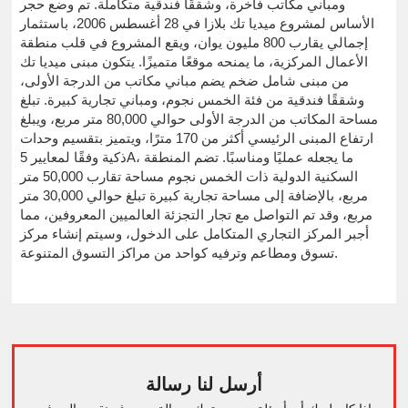
ومباني مكاتب فاخرة، وشققًا فندقية متكاملة. تم وضع حجر
الأساس لمشروع ميديا تك بلازا في 28 أغسطس 2006، باستثمار
إجمالي يقارب 800 مليون يوان، ويقع المشروع في قلب منطقة
الأعمال المركزية، ما يمنحه موقعًا متميزًا. يتكون مبنى ميديا تك
من مبنى شامل ضخم يضم مباني مكاتب من الدرجة الأولى،
وشققًا فندقية من فئة الخمس نجوم، ومباني تجارية كبيرة. تبلغ
مساحة المكاتب من الدرجة الأولى حوالي 80,000 متر مربع، ويبلغ
ارتفاع المبنى الرئيسي أكثر من 170 مترًا، ويتميز بتقسيم وحدات
ذكية وفقًا لمعايير 5A، ما يجعله عمليًا ومناسبًا. تضم المنطقة
السكنية الدولية ذات الخمس نجوم مساحة تقارب 50,000 متر
مربع، بالإضافة إلى مساحة تجارية كبيرة تبلغ حوالي 30,000 متر
مربع، وقد تم التواصل مع تجار التجزئة العالميين المعروفين، مما
أجبر المركز التجاري المتكامل على الدخول، وسيتم إنشاء مركز
تسوق ومطاعم وترفيه كواحد من مراكز التسوق المتنوعة.
أرسل لنا رسالة