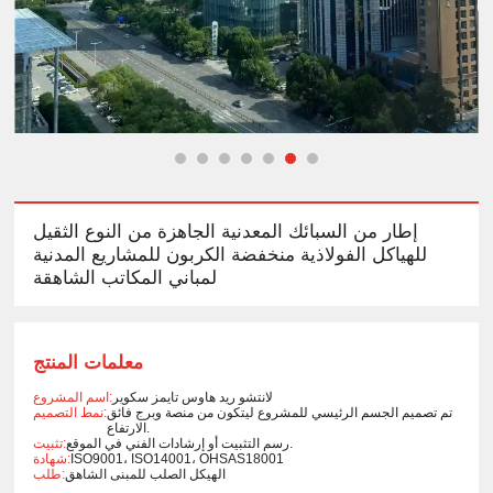
إطار من السبائك المعدنية الجاهزة من النوع الثقيل
للهياكل الفولاذية منخفضة الكربون للمشاريع المدنية
لمباني المكاتب الشاهقة
معلمات المنتج
لانتشو ريد هاوس تايمز سكوير
اسم المشروع:
تم تصميم الجسم الرئيسي للمشروع ليتكون من منصة وبرج فائق
نمط التصميم:
الارتفاع.
رسم التثبيت أو إرشادات الفني في الموقع.
تثبيت:
ISO9001، ISO14001، OHSAS18001
شهادة:
الهيكل الصلب للمبنى الشاهق
طلب: