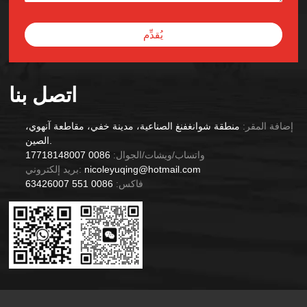
يُقدِّم
Alternative:
اتصل بنا
إضافة المقر:
منطقة شوانغفنغ الصناعية، مدينة خفي، مقاطعة آنهوي،
الصين.
واتساب/ويشات/الجوال:
0086 17718148007
nicoleyuqing@hotmail.com
بريد إلكتروني:
فاكس:
0086 551 63426007