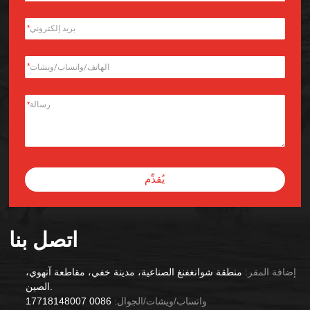
*
*
*
يُقدِّم
Alternative:
اتصل بنا
إضافة المقر:
منطقة شوانغفنغ الصناعية، مدينة خفي، مقاطعة آنهوي،
الصين.
واتساب/ويشات/الجوال:
0086 17718148007