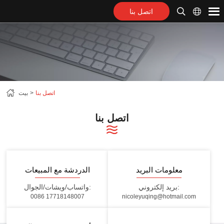
اتصل بنا
اتصل بنا
بيت
اتصل بنا
معلومات البريد
الدردشة مع المبيعات
بريد إلكتروني:
واتساب/ويشات/الجوال:
0086 17718148007
nicoleyuqing@hotmail.com