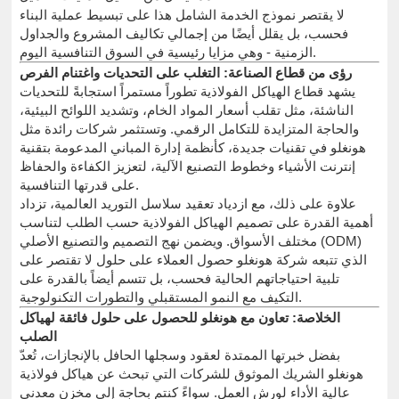
لا يقتصر نموذج الخدمة الشامل هذا على تبسيط عملية البناء
فحسب، بل يقلل أيضًا من إجمالي تكاليف المشروع والجداول
الزمنية - وهي مزايا رئيسية في السوق التنافسية اليوم.
رؤى من قطاع الصناعة: التغلب على التحديات واغتنام الفرص
يشهد قطاع الهياكل الفولاذية تطوراً مستمراً استجابةً للتحديات
الناشئة، مثل تقلب أسعار المواد الخام، وتشديد اللوائح البيئية،
والحاجة المتزايدة للتكامل الرقمي. وتستثمر شركات رائدة مثل
هونغلو في تقنيات جديدة، كأنظمة إدارة المباني المدعومة بتقنية
إنترنت الأشياء وخطوط التصنيع الآلية، لتعزيز الكفاءة والحفاظ
على قدرتها التنافسية.
علاوة على ذلك، مع ازدياد تعقيد سلاسل التوريد العالمية، تزداد
أهمية القدرة على تصميم الهياكل الفولاذية حسب الطلب لتناسب
مختلف الأسواق. ويضمن نهج التصميم والتصنيع الأصلي (ODM)
الذي تتبعه شركة هونغلو حصول العملاء على حلول لا تقتصر على
تلبية احتياجاتهم الحالية فحسب، بل تتسم أيضاً بالقدرة على
التكيف مع النمو المستقبلي والتطورات التكنولوجية.
الخلاصة: تعاون مع هونغلو للحصول على حلول فائقة لهياكل
الصلب
بفضل خبرتها الممتدة لعقود وسجلها الحافل بالإنجازات، تُعدّ
هونغلو الشريك الموثوق للشركات التي تبحث عن هياكل فولاذية
عالية الأداء لورش العمل. سواءً كنتم بحاجة إلى مخزن معدني