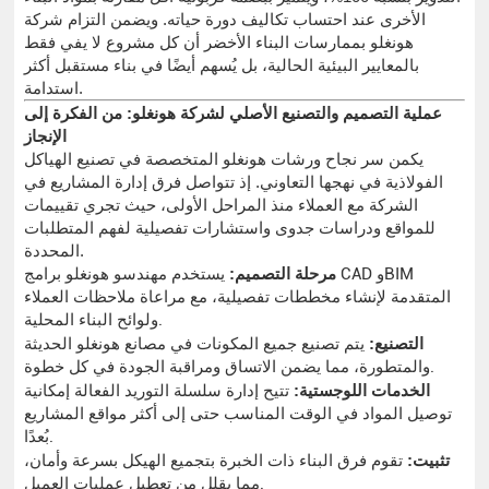
الأخرى عند احتساب تكاليف دورة حياته. ويضمن التزام شركة
هونغلو بممارسات البناء الأخضر أن كل مشروع لا يفي فقط
بالمعايير البيئية الحالية، بل يُسهم أيضًا في بناء مستقبل أكثر
استدامة.
عملية التصميم والتصنيع الأصلي لشركة هونغلو: من الفكرة إلى
الإنجاز
يكمن سر نجاح ورشات هونغلو المتخصصة في تصنيع الهياكل
الفولاذية في نهجها التعاوني. إذ تتواصل فرق إدارة المشاريع في
الشركة مع العملاء منذ المراحل الأولى، حيث تجري تقييمات
للمواقع ودراسات جدوى واستشارات تفصيلية لفهم المتطلبات
المحددة.
مرحلة التصميم:
يستخدم مهندسو هونغلو برامج CAD وBIM
المتقدمة لإنشاء مخططات تفصيلية، مع مراعاة ملاحظات العملاء
ولوائح البناء المحلية.
التصنيع:
يتم تصنيع جميع المكونات في مصانع هونغلو الحديثة
والمتطورة، مما يضمن الاتساق ومراقبة الجودة في كل خطوة.
الخدمات اللوجستية:
تتيح إدارة سلسلة التوريد الفعالة إمكانية
توصيل المواد في الوقت المناسب حتى إلى أكثر مواقع المشاريع
بُعدًا.
تثبيت:
تقوم فرق البناء ذات الخبرة بتجميع الهيكل بسرعة وأمان،
مما يقلل من تعطيل عمليات العميل.