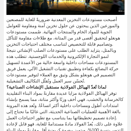
أصبحت مستودعات التخزين المعدنية ضروريةً للغاية للمصنعين
والموزعين الذين يبحثون عن حلول تخزين آمنة ومقاومة للعوامل
الجوية للمواد الخام والمنتجات النهائية. صُممت مستودعات
هونغلو لتحقيق أقصى قدر من المتانة، مع طلاءات مقاومة للتآكل
وتصاميم قابلة للتخصيص لتناسب مختلف احتياجات التخزين.
وبالمثل، يتزايد الطلب على مستودعات الصلب الإنشائي نتيجةً
لنمو التجارة الإلكترونية والخدمات اللوجستية. تتطلب هذه
المستودعات مساحات داخلية واسعة خالية من الأعمدة لتسهيل
حركة البضائع بكفاءة وتطبيق تقنيات التشغيل الآلي. يعمل فريق
التصميم في هونغلو بشكل وثيق مع العملاء لتوفير مستودعات
تُحسّن سير العمل وتُقلّل التكاليف التشغيلية.
لماذا تُعدّ الهياكل الفولاذية مستقبل الإنشاءات الصناعية؟
توفر الهياكل الفولاذية مزايا عديدة مقارنةً بمواد البناء التقليدية
كالخرسانة والخشب. فهي أخف وزنًا وأكثر متانة، مما يسمح بإنشاء
امتدادات أطول ومساحات داخلية أكثر اتساعًا. وتُعد هذه المرونة
بالغة الأهمية للعمليات الصناعية الحديثة، التي غالبًا ما تحتاج إلى
إعادة تصميم تخطيطاتها بما يتناسب مع تطور احتياجات العمل.
علاوة على ذلك، يُعدّ الفولاذ مادةً مستدامةً للغاية، فهو قابل لإعادة
التدوير بنسبة 100%، ويتميز ببصمة كربونية أقل مقارنةً بمواد البناء