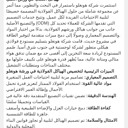
استثمرت شركة هونغلو باستمرار في البحث والتطوير، مما أثمر
عن مجموعة شاملة من حلول الهياكل الفولاذية المصممة خصيصًا
لتلبية الاحتياجات الفريدة لكل عميل. وتتيح خدمات التصميم
والتصنيع الأصلية (ODM) التي تقدمها الشركة للعملاء تحديد كل
جانب من جوانب هياكل ورشهم الفولاذية، بدءًا من اختيار المواد
والتصميم المعماري وصولًا إلى دمج ميزات متقدمة لتوفير الطاقة.
في مشروع حديث، قامت شركة هونغلو بتسليم مستودع فولاذي
هيكلي متطور لشركة لوجستية في جنوب شرق آسيا. صُمم
المستودع لزيادة سعة التخزين إلى أقصى حد مع ضمان تدفق هواء
مثالي ومتانة عالية، مما يُظهر قدرة هونغلو على تكييف حلولها مع
مختلف المناخات ومتطلبات التشغيل.
الميزات الرئيسية لتخصيص الهياكل الفولاذية في ورشة هونغلو
تصاميم مرنة لتلبية احتياجات العمل المتغيرة.
التصميم المعياري:
مواد عالية القوة:
استخدام الفولاذ الممتاز لتعزيز قدرة تحمل
الأحمال وإطالة العمر الافتراضي.
الهندسة الدقيقة:
تضمن تقنيات التصنيع المتقدمة دقة عالية في
القياسات وتجميعًا سلسًا.
كفاءة الطاقة:
دمج خيارات العزل والإضاءة الطبيعية وأسقف
جاهزة للطاقة الشمسية.
الامتثال والسلامة:
تم تصميم الهياكل لتلبية أو تجاوز قوانين البناء
المحلية والدولية.