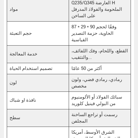
Q235/Q345 العارضة H
الملحومة والفولاذ المدرفل
مواد
على الساخن
87 * 29 * 90 وفقًا لحجم
الحاوية، حزمة التصدير
حجم التعبئة
القياسية
القطع، واللحام، وفك اللفائف،
خدمة المعالجة
والتثقيب...
أكثر من 50 عامًا
تصميم استخدام الحياة
رمادي، رمادي فضي، ولون
لون
مخصص
سبائك الفولاذ أو الألومنيوم
نافذة او شباك
من البولي فينيل كلوريد
رسمت أو تراجع الساخنة
سطح
المجلفن
الشرق الأوسط، أمريكا