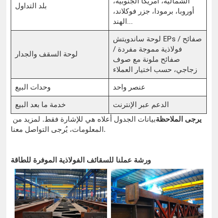
الشمالية، أمريكا الجنوبية،
بلد التداول
أوروبا، برمودا، جزر فوكلاند،
الهند...
لوحة ساندويتش EPs / صفائح
فولاذية مموجة مفردة /
لوحة السقف والجدار
صفائح ملونة مع صوف
زجاجي، حسب اختيار العملاء
عنصر واحد
وحدات البيع
الدعم عبر الإنترنت
خدمة ما بعد البيع
يرجى الملاحظة
بيانات الجدول أعلاه هي للإشارة فقط. لمزيد من
المعلومات، يُرجى التواصل معنا.
ورشة عملنا للسقائف الفولاذية الموفرة للطاقة