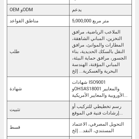
يدعم
OEM وODM
5,000,000 متر مربع
مناطق القواعد
الملاعب الرياضية، مرافق
التخزين، المباني الشاهقة،
المطارات والموانئ، مرافق
النقل بالسكك الحديدية، بناء
طلب
الجسور، مرافق حماية البيئة،
المباني المؤقتة، الهندسة
البحرية والعسكرية... إلخ
شهادات ISO9001
وOHSAS18001 والمعايير
شهادة
الأوروبية والمعايير الأمريكية...
رسم تخطيطي للتركيب أو
تثبيت
إرشادات فنية في الموقع...
التحويل المصرفي، الاعتماد
قسط
المستندي، النقد... إلخ