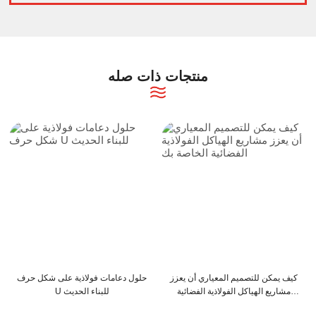
منتجات ذات صله
ت الفولاذية من
كيف يمكن لعوارض C و Z أن تعزز
كيف يمكن للتصميم المعي
ن الكفاءة
هيكل المبنى الخاص بك
مشاريع الهياكل الفولاذي
الخاصة بك