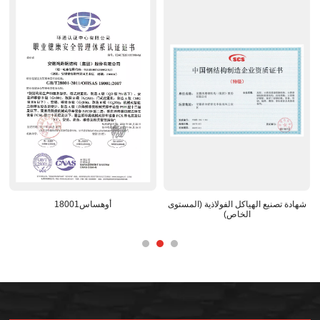
عترف
شهادة تصنيع الهياكل الفولاذية (المستوى
أوهساس18001
الخاص)