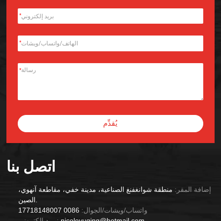
*
*
*
يُقدِّم
Alternative:
اتصل بنا
إضافة المقر:
منطقة شوانغفنغ الصناعية، مدينة خفي، مقاطعة آنهوي،
الصين.
واتساب/ويشات/الجوال:
0086 17718148007
nicoleyuqing@hotmail.com
بريد إلكتروني: