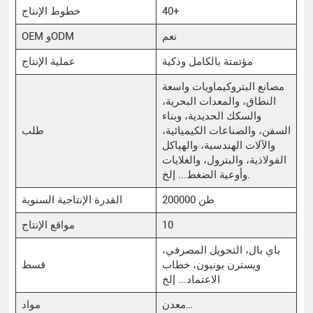
40+
خطوط الإنتاج
نعم
OEM وODM
مؤتمتة بالكامل وذكية
عملية الإنتاج
مصانع البتروكيماويات واسعة
النطاق، والمعدات البحرية،
والسكك الحديدية، وبناء
السفن، والصناعات الكيميائية،
طلب
والآلات الهندسية، والهياكل
الفولاذية، والبترول، والغلايات
وأوعية الضغط... إلخ.
200000 طن
القدرة الإنتاجية السنوية
10
مواقع الإنتاج
باي بال، التحويل المصرفي،
ويسترن يونيون، خطاب
قسط
الاعتماد... إلخ
معدن…
مواد