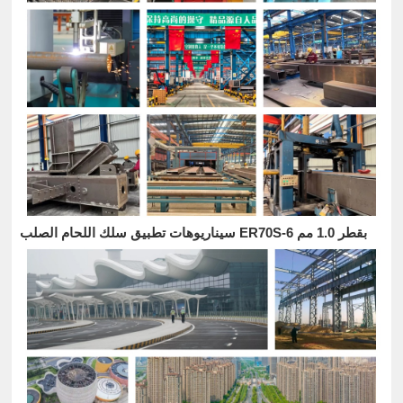
سيناريوهات تطبيق سلك اللحام الصلب ER70S-6 بقطر 1.0 مم