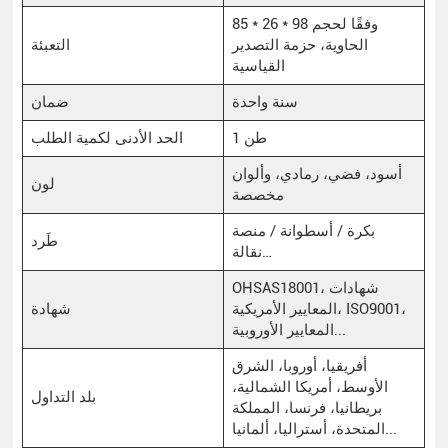
85 * 26 * 98 وفقًا لحجم
الحاوية، حزمة التصدير
التعبئة
القياسية
سنة واحدة
ضمان
1 طن
الحد الأدنى لكمية الطلب
أسود، فضي، رمادي، وألوان
لون
مخصصة
بكرة / أسطوانة / منصة
طَرد
نقالة…
OHSAS18001، شهادات
المعايير الأمريكية، ISO9001،
شهادة
المعايير الأوروبية...
أفريقيا، أوروبا، الشرق
الأوسط، أمريكا الشمالية،
بلد التداول
بريطانيا، فرنسا، المملكة
المتحدة، أستراليا، ألمانيا...