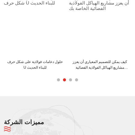
فولاذية من
كيف يمكن لعوارض C و Z أن تعزز
كيف يمكن للتصميم المعياري 
كفاءة
هيكل المبنى الخاص بك
مشاريع الهياكل الفولاذية ال
الخاصة بك
مميزات الشركة