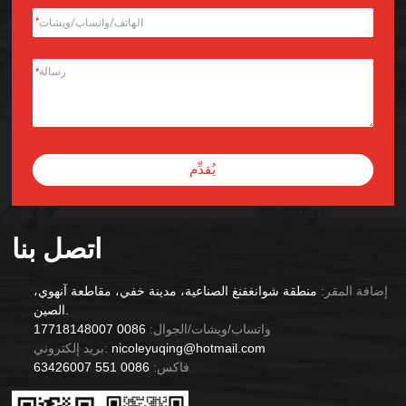
*
*
يُقدِّم
Alternative:
اتصل بنا
إضافة المقر:
منطقة شوانغفنغ الصناعية، مدينة خفي، مقاطعة آنهوي،
الصين.
واتساب/ويشات/الجوال:
0086 17718148007
nicoleyuqing@hotmail.com
بريد إلكتروني:
فاكس:
0086 551 63426007