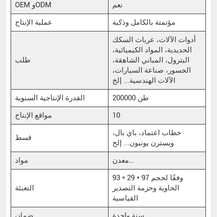
نعم
OEM وODM
مؤتمتة بالكامل وذكية
عملية الإنتاج
أدوات الآلات، عربات السكك
الحديدية، المواد الكيميائية،
البترول، المباني الشاهقة،
طلب
الجسور، صناعة السيارات،
الآلات الهندسية... إلخ
200000 طن
القدرة الإنتاجية السنوية
10
مواقع الإنتاج
خطاب اعتماد، باي بال،
قسط
ويسترن يونيون... إلخ
معدن…
مواد
93 * 29 * 97 وفقًا لحجم
الحاوية وحزمة التصدير
التعبئة
القياسية
سنة واحدة
ضمان