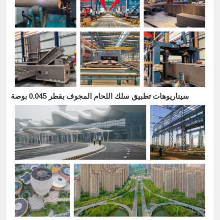
سيناريوهات تطبيق سلك اللحام المجوف بقطر 0.045 بوصة