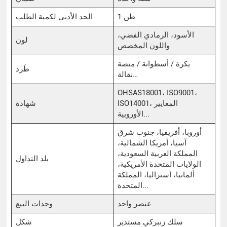
1 طن
الحد الأدنى لكمية الطلب
الأسود، الرمادي الفضي،
لون
واللون المخصص
بكرة / أسطوانة / منصة
طَرد
نقالة…
OHSAS18001، ISO9001،
ISO14001، المعايير
شهادة
الأوروبية...
أوروبا، أفريقيا، جنوب شرق
آسيا، أمريكا الشمالية،
المملكة العربية السعودية،
بلد التداول
الولايات المتحدة الأمريكية،
ألمانيا، أستراليا، المملكة
المتحدة...
عنصر واحد
وحدات البيع
سلك زنبركي مستدير
شكل