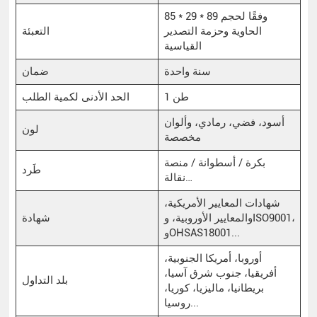
85 * 29 * 89 وفقًا لحجم
الحاوية وحزمة التصدير
التعبئة
القياسية
سنة واحدة
ضمان
1 طن
الحد الأدنى لكمية الطلب
أسود، فضي، رمادي، وألوان
لون
مخصصة
بكرة / أسطوانة / منصة
طَرد
نقالة…
شهادات المعايير الأمريكية،
والمعايير الأوروبية، وISO9001،
شهادة
وOHSAS18001...
أوروبا، أمريكا الجنوبية،
أفريقيا، جنوب شرق آسيا،
بلد التداول
بريطانيا، ماليزيا، كوريا،
روسيا...