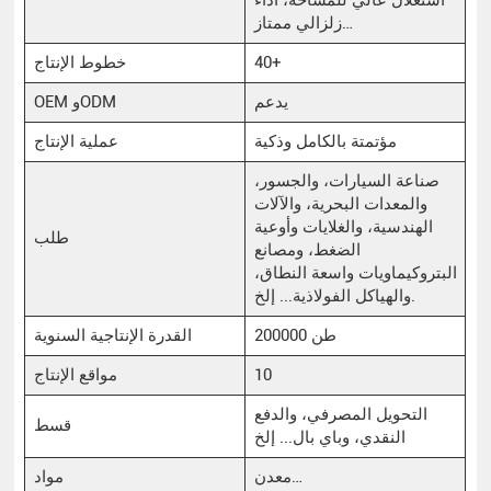
زلزالي ممتاز…
40+
خطوط الإنتاج
يدعم
OEM وODM
مؤتمتة بالكامل وذكية
عملية الإنتاج
صناعة السيارات، والجسور،
والمعدات البحرية، والآلات
الهندسية، والغلايات وأوعية
طلب
الضغط، ومصانع
البتروكيماويات واسعة النطاق،
والهياكل الفولاذية... إلخ.
200000 طن
القدرة الإنتاجية السنوية
10
مواقع الإنتاج
التحويل المصرفي، والدفع
قسط
النقدي، وباي بال... إلخ
معدن…
مواد