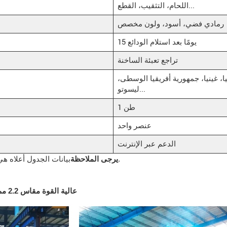
اللحام، التثقيب، القطع...
رمادي فضي، أسود، ولون مخصص
15 يومًا بعد استلام الودائع
تراجع تعبئة الساخنة
، غينيا، جمهورية أفريقيا الوسطى،
ليسوتو...
1 طن
عنصر واحد
الدعم عبر الإنترنت
بيانات الجدول أعلاه هي للإشارة فقط. لمزيد من المعلومات، يُرجى التواصل معنا.
يرجى الملاحظة
ورشة عملنا لتوريد أعمدة Z عالية القوة مقاس 2.2 مم من الصين للمرافق الرياضية