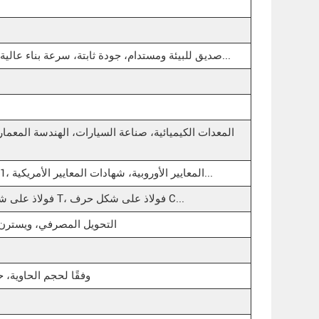
صديق للبيئة ومستدام، جودة ثابتة، سرعة بناء عالية، قوة عالية، درجة عالية من التصنيع...
المعدات الكيميائية، صناعة السيارات، الهندسة المعمار
ISO9001، ISO14001، OHSAS18001، المعايير الأوروبية، شهادات المعايير الأمريكية...
فولاذ على شكل حرف Z، فولاذ على شكل حرف T، فولاذ على شكل حرف C...
التحويل المصرفي، ويسترن يو
83 * 29 * 85 وفقًا لحجم ال