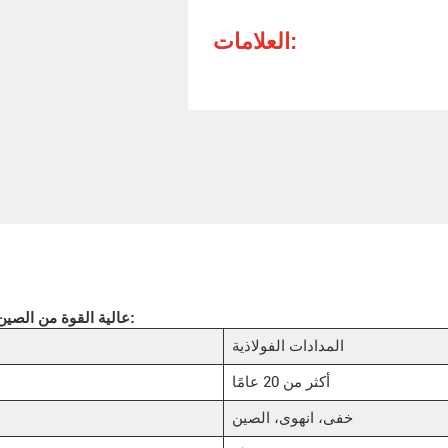
العلامات:
بعض المعلومات عن 2.2 مم Z Purlins عالية القوة من الصين للمرافق الرياضية:
المدادات الفولاذية
أكثر من 20 عامًا
خفى، انهوى، الصين