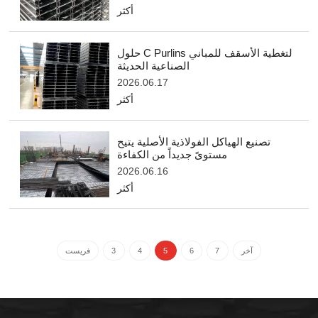
أكثر
حلول C Purlins لتغطية الأسقف للمباني
الصناعية الحديثة
2026.06.17
أكثر
تصنيع الهياكل الفولاذية الأصلية يتيح
مستوىً جديداً من الكفاءة
2026.06.16
أكثر
آخر
7
6
5
4
3
فريست