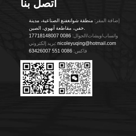
اتصل بنا
إضافة المقر:
منطقة شوانغفنغ الصناعية، مدينة
خفي، مقاطعة آنهوي، الصين.
واتساب/ويشات/الجوال:
0086 17718148007
nicoleyuqing@hotmail.com
بريد إلكتروني:
فاكس:
0086 551 63426007