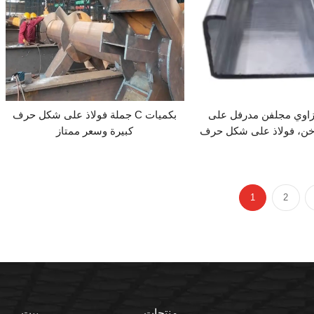
زاوي مجلفن مدرفل على
جملة فولاذ على شكل حرف C بكميات
ن، فولاذ على شكل حرف C،
كبيرة وسعر ممتاز
ولاذ كربوني هيكلي
1
2
منتجات
بيت