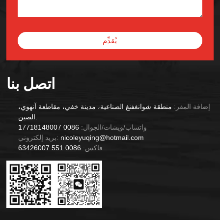
يُقدِّم
Alternative:
اتصل بنا
إضافة المقر:
منطقة شوانغفنغ الصناعية، مدينة خفي، مقاطعة آنهوي،
الصين.
واتساب/ويشات/الجوال:
0086 17718148007
nicoleyuqing@hotmail.com
بريد إلكتروني:
فاكس:
0086 551 63426007