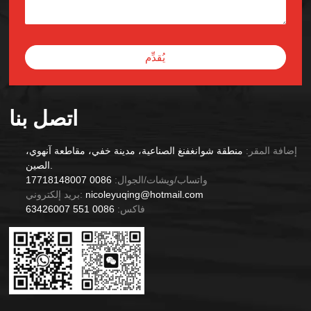
يُقدِّم
Alternative:
اتصل بنا
إضافة المقر:
منطقة شوانغفنغ الصناعية، مدينة خفي، مقاطعة آنهوي،
الصين.
واتساب/ويشات/الجوال:
0086 17718148007
nicoleyuqing@hotmail.com
بريد إلكتروني:
فاكس:
0086 551 63426007