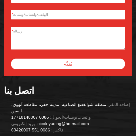
*
*
يُقدِّم
Alternative:
اتصل بنا
إضافة المقر:
منطقة شوانغفنغ الصناعية، مدينة خفي، مقاطعة آنهوي،
الصين.
واتساب/ويشات/الجوال:
0086 17718148007
nicoleyuqing@hotmail.com
بريد إلكتروني:
فاكس:
0086 551 63426007