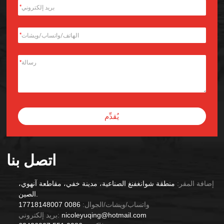
*
*
*
يُقدِّم
Alternative:
اتصل بنا
إضافة المقر:
منطقة شوانغفنغ الصناعية، مدينة خفي، مقاطعة آنهوي،
الصين.
واتساب/ويشات/الجوال:
0086 17718148007
nicoleyuqing@hotmail.com
بريد إلكتروني: