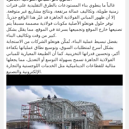
غالباً ما ينطوي بناء المستودعات بالطرق التقليدية على فترات
زمنية طويلة، وتكاليف عمالة مرتفعة، ونتائج مشاريع غير متوقعة.
إلا أن ظهور المباني الفولاذية الجاهزة قد غيّر هذا الواقع جذرياً.
توفر حلول هونغلو الأصلية مكونات فولاذية مصممة مسبقاً يتم
تصنيعها خارج الموقع وتجميعها بسرعة في الموقع، مما يقلل بشكل
كبير من وقت وتكاليف البناء.
بفضل تبسيط عملية البناء، تُمكّن هونغلو الشركات من الاستجابة
بشكل أسرع لمتطلبات السوق، وتوسيع نطاق عملياتها بكفاءة
أكبر، وتحسين قدراتها التخزينية. كما أن الطبيعة المعيارية للمباني
الفولاذية الجاهزة تسمح بسهولة التوسع أو التعديل، مما يجعلها
مثالية للقطاعات الديناميكية مثل الخدمات اللوجستية والتجارة
الإلكترونية والتصنيع.