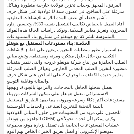
المرفق، المجهز بوحدات تخزين فولاذية خارجية متطورة وهياكل
فولاذية على شكل حرف U مدرفلة على الساخن، في غضون ستة
أشهر فقط، أي نصف المدة اللازمة للإنشاءات التقليدية.
أفاد العميل بانخفاض تكاليف التشغيل بنسبة 30%، وتحسين إدارة
المخزون، وتعزيز معايير السلامة. وتؤكد دراسات الحالة هذه الفوائد
الملموسة للشراكة مع هونغلو في مشاريع بناء المستودعات.
الخلاصة: بناء مستودعات المستقبل مع هونغلو
مع استمرار تطور متطلبات التخزين، يتعين على قطاع الإنشاءات
التكيف من خلال حلول مبتكرة ومرنة ومستدامة. وتضع مباني
الصلب الجاهزة من إنتاج شركة هونغلو غروب، والتي تتميز بتقنيات
متطورة لتخزين الصلب المعدني الخارجي وهياكل الصلب المدرفلة
على الساخن على شكل حرف Z وحرف U، معايير جديدة للكفاءة
والمتانة وقابلية التوسع.
بفضل سجلها الحافل بالنجاحات، والتزامها بالجودة، ونهجها
الاستشرافي، تعمل هونغلو على تمكين الشركات من بناء
مستودعات أكثر ذكاءً وسرعة ومرونة، مما يمهد الطريق لمستقبل
البنية التحتية للتخزين الصناعي والخدمات اللوجستية.
للحصول على مزيد من المعلومات حول حلول المباني الفولاذية
الجاهزة من هونغلو (OEM) وكيف يمكنها أن تُحدث تحولاً في
عمليات المستودعات الخاصة بك، تفضل بزيارة موقع مجموعة
هونغلو الإلكتروني أو اتصل بفريق الخبراء الخاص بهم اليوم.