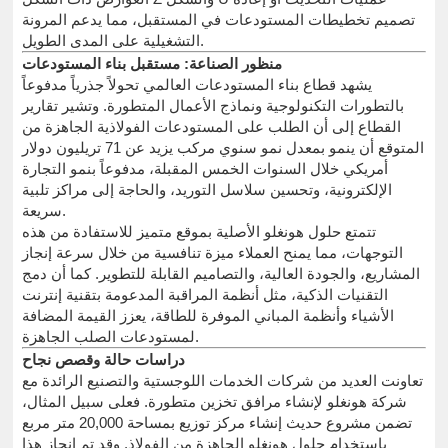
تصميم تخطيطات المستودعات في المستقبل، مما يدعم المرونة
التشغيلية على المدى الطويل.
منظور الصناعة: مستقبل بناء المستودعات
يشهد قطاع بناء المستودعات العالمي تحولاً جذرياً مدفوعاً
بالتطورات التكنولوجية ونماذج الأعمال المتطورة. وتشير تقارير
القطاع إلى أن الطلب على المستودعات الفولاذية الجاهزة من
المتوقع أن ينمو بمعدل نمو سنوي مركب يزيد عن 71 تريليون دولار
أمريكي خلال السنوات الخمس المقبلة، مدفوعاً بنمو التجارة
الإلكترونية، وتحسين سلاسل التوريد، والحاجة إلى مراكز تلبية
سريعة.
تتمتع حلول هونغلو الأصلية بموقع متميز للاستفادة من هذه
التوجهات، مما يمنح العملاء ميزة تنافسية من خلال سرعة إنجاز
المشاريع، والجودة العالية، والتصاميم القابلة للتطوير. كما أن دمج
التقنيات الذكية، مثل أنظمة المراقبة المدعومة بتقنية إنترنت
الأشياء وأنظمة المباني الموفرة للطاقة، يعزز القيمة المضافة
لمستودعات الصلب الجاهزة.
دراسات حالة وقصص نجاح
تعاونت العديد من شركات الخدمات اللوجستية والتصنيع الرائدة مع
شركة هونغلو لإنشاء مرافق تخزين متطورة. فعلى سبيل المثال،
تضمن مشروع حديث إنشاء مركز توزيع بمساحة 20,000 متر مربع
باستخدام حلول هونغلو الجاهزة من الفولاذ. وقد تم إنجاز هذا