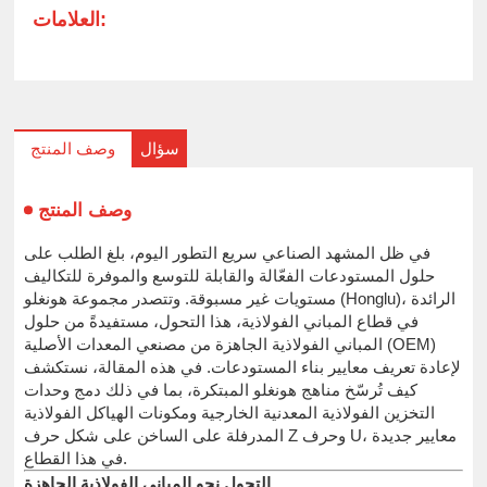
العلامات:
سؤال
وصف المنتج
وصف المنتج
في ظل المشهد الصناعي سريع التطور اليوم، بلغ الطلب على
حلول المستودعات الفعّالة والقابلة للتوسع والموفرة للتكاليف
مستويات غير مسبوقة. وتتصدر مجموعة هونغلو (Honglu)، الرائدة
في قطاع المباني الفولاذية، هذا التحول، مستفيدةً من حلول
المباني الفولاذية الجاهزة من مصنعي المعدات الأصلية (OEM)
لإعادة تعريف معايير بناء المستودعات. في هذه المقالة، نستكشف
كيف تُرسّخ مناهج هونغلو المبتكرة، بما في ذلك دمج وحدات
التخزين الفولاذية المعدنية الخارجية ومكونات الهياكل الفولاذية
المدرفلة على الساخن على شكل حرف Z وحرف U، معايير جديدة
في هذا القطاع.
التحول نحو المباني الفولاذية الجاهزة