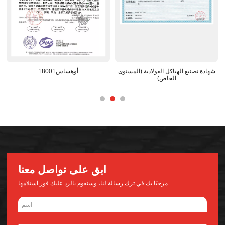
شهادة تصنيع الهياكل الفولاذية (المستوى
أوهساس18001
الخاص)
ابق على تواصل معنا
مرحبًا بك في ترك رسالة لنا، وسنقوم بالرد عليك فور استلامها.