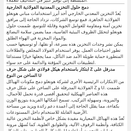
المبسطة إلى توفير كبير في التكاليف للعملاء.
دمج حلول التخزين المعدنية الفولاذية الخارجية
يُعدّ التخزين المعدني الخارجي أحد أبرز استخدامات مباني هونغلو
الفولاذية الجاهزة. فمع توسع الشركات، تزداد الحاجة إلى مرافق
تخزين آمنة ومقاومة للعوامل الجوية وقابلة للتوسع. صُممت حلول
هونغلو لتحمّل الظروف البيئية القاسية، مما يضمن سلامة البضائع
والمواد المخزنة في الهواء الطلق.
يمكن نشر وحدات التخزين هذه بسرعة، أو نقلها، أو توسيعها حسب
تطور احتياجات العمل. يوفر استخدام الفولاذ المجلفن والطلاءات
المتطورة حماية طويلة الأمد ضد التآكل، مما يجعلها خيارًا مستدامًا
لتطبيقات التخزين المؤقتة والدائمة على حد سواء.
ابتكار باستخدام هيكل فولاذي على شكل حرف Z مدرفل على
الساخن من النوع U
من الابتكارات الرئيسية الأخرى لشركة هونغلو دمج مكونات الهياكل
الفولاذية المدرفلة على الساخن على شكل حرف Z و U. صُممت
هذه العناصر الهيكلية لتحقيق أقصى قدرة تحمل للأحمال،
والمرونة، وسهولة التركيب. تسمح أشكالها الفريدة بتوزيع الوزن
بكفاءة، مما يقلل الحاجة إلى أعمدة دعم زائدة ويزيد من مساحة
الأرضية القابلة للاستخدام داخل المستودعات.
تُعدّ هذه الهياكل المعيارية مفيدة بشكل خاص لأنظمة التخزين عالية
الكثافة، وأنظمة الرفوف الآلية، والطوابق العلوية. كما تُسهّل مرونة
العوارض ذات الشكل Z والشكل U عمليات التحديث أو إعادة