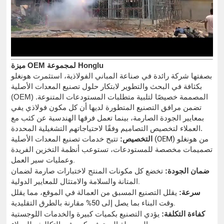
ميزة OEM لمجموعة Honglu
بصفتها شركة رائدة في صناعة المباني الفولاذية، استثمرت هونغلو
بكثافة في البحث والتطوير لابتكار حلول تصنيع المعدات الأصلية
(OEM) المصممة خصيصًا لتلبية متطلبات المستودعات المتنوعة.
تضمن مرافق التصنيع المتطورة لديها أن كل مكون فولاذي يفي
بمعايير الجودة الصارمة، بينما تعمل فرقها الهندسية عن كثب مع
العملاء لتخصيص التصاميم وفقًا لاحتياجاتهم التشغيلية المحددة.
التخصيص:
تتيح خدمات تصنيع المعدات الأصلية (OEM) من هونغلو
تصميمات مخصصة للمستودعات، تستوعب أنظمة التخزين الفريدة
وعمليات سير العمل.
ضمان الجودة:
تخضع كل مكونات المنتج لاختبارات صارمة لضمان
المتانة والسلامة والامتثال للمعايير الدولية.
سرعة:
يقلل التصنيع المسبق من العمالة في الموقع، مما يقلل
وقت البناء بما يصل إلى 50% مقارنة بالطرق التقليدية.
كفاءة التكلفة:
يؤدي التصنيع بكميات كبيرة والخدمات اللوجستية