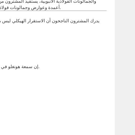
والجمالونات الفولاذية الأنبوبية، يستفيد المشترون م
أعمدة وعوارض وجمالونات فولاذية أنبوبية، مُلبيّةً بذلك متطلبات المشترين من حيث سرعة التجميع، وإمكانية تخصيص التصميمات، والأداء الموثوق في البيئات الصعبة.
يدرك المشترون الناجحون أن الاستقرار الهيكلي ليس م
إن سمعة هونغلو في الجودة والابتكار والموثوقية تجعلنا الخيار الأول للمشترين الذين يتطلعون إلى الاستثمار في الهياكل الفولاذية وحلول الأنابيب الإنشائية.