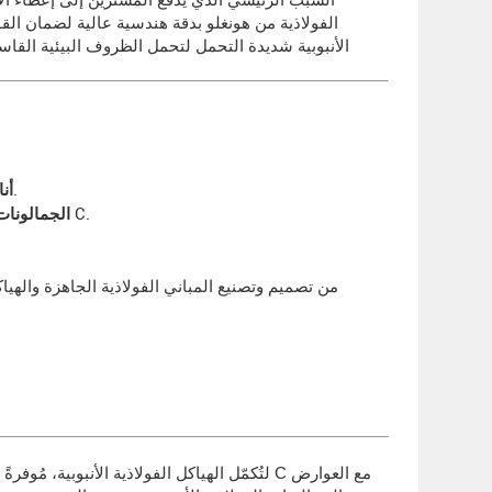
الفولاذية من هونغلو بدقة هندسية عالية لضمان القوة
الأنبوبية شديدة التحمل لتحمل الظروف البيئية القاسي
تم لحامها حسب الطلب لتحقيق القوة والموثوقية الأمثل في المباني الفولاذية الجاهزة المصممة حسب الطلب.
أن
خفيف الوزن ولكنه قوي، مثالي للأسقف ذات الامتدادات الكبيرة وأنظمة الأسقف ذات العوارض على شكل حرف C.
الجمالونات 