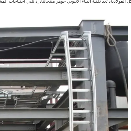
 الفولاذية، تُعدّ تقنية البناء الأنبوبي جوهر منتجاتنا، إذ تلبي احتياجات ال