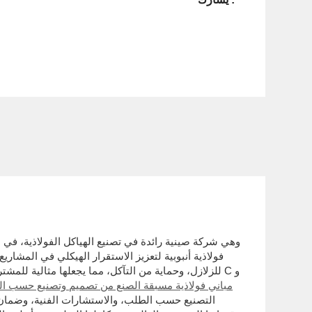
فولاذية أنبوبية لتعزيز الاستقرار الهيكلي في المشار
للزلازل، وحماية من التآكل، مما يجعلها مثالية للمشترين الذين يبحثون عن هياكل فولاذية آمنة ومتينة وفعالة من حيث التكلفة. تدمج هونغلو عوارض السقف ذات العوارض على شكل حرف C و
مباني فولاذية مسبقة الصنع من تصميم وتصنيع حسب ا
التصنيع حسب الطلب، والاستشارات الفنية، وضمان ال