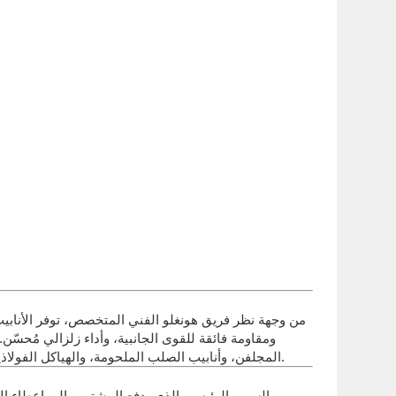
من وجهة نظر فريق هونغلو الفني المتخصص، توفر الأنابيب 
ومقاومة فائقة للقوى الجانبية، وأداء زلزالي مُحسّن
المجلفن، وأنابيب الصلب الملحومة، والهياكل الفولاذية المعيارية. تُشكل هذه المنتجات العمود الفقري للمباني الفولاذية الجاهزة، والمجمعات التجارية، والمستودعات، والمصانع الصناعية.
السبب الرئيسي الذي يدفع المشترين إلى إعطاء الأول