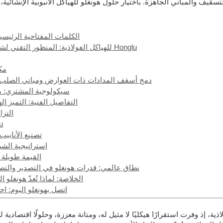
سقيف والمباني الجاهزة. باختيار حلول هونغلو للهياكل الأنبوبية الإنشائية، 
الكلمات المفتاحية الرئيسية
لماذا يختار المشترون شركة Construction Tubulaire للهياكل الفولاذية: المنظور التقني لشركة Honglu
مكو
دمج أسقف المدادات ذات العوارض ومباني الصلب 
سيكولوجية المشتري: ما
التفاصيل الفنية: التميز ا
التزا
دراسات 
تصنيع الأنابي
استراتيجية الشر
القيمة طويلة 
نطاق عالمي: قدرات هونغلو في التصدير والتصمي
الخلاصة: لماذا تُعدّ هونغلو
اتصل بهونغلو اليوم: اح
اذية، إذ وفرت استقرارًا هيكليًا لا مثيل له، ومتانة معززة، وحلولًا اقتصاد