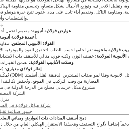
، وتقليل الانحراف، وتوزيع الأحمال بشكل متساوٍ، وتحسين مقاومة الهياكل ا
ة، ومقاومة التآكل، وتقديم أداء ثابت على مدى عقود. تتيح خبرة هونغلو في 
والتشطيبات وأنواع الوصلات لتطبيقات معمارية أو صناعية أو تجارية فريدة.
مك
مصمم لتحمل أحمال عالية، وهو مثالي للهياكل الفولاذية التجارية والصناعية.
عوارض فولاذية أنبوبية:
مصمم لتوفير دعم هيكلي رأسي ومقاومة معززة للزلازل.
أعمدة فولاذية أنبوبية
مقاومة فائقة للتآكل للتطبيقات الخارجية والصناعية طويلة الأمد.
الفولاذ الأنبوبي المجلفن:
ابيب فولاذية ملحومة:
الأنبوبية الفولاذية:
تضمن الخيارات المثبتة بمسامير أو الملحومة سرعة التركيب والأداء القوي.
وصلات الأنابيب الفولاذية:
مُصنّع مسبقًا، جاهز للتجميع والدمج بكفاءة في البناء الحديث.
إطار فولاذي معياري:
تُمكّننا قدرات
المعيارية من وقت التركيب في الموقع، وتُخفض تكاليف العمالة، وتُخفف المخاطر المرتبطة بأساليب البناء التقليدية.
مشروع هيكل خرساني مسلح من الدرجة الدولية في من
الشركة المصنعة
منزل 
شركة هياكل فولاذية في الصي
جسور صناعية ثقي
دمج أسقف المدادات ذات العوارض ومباني الصلب