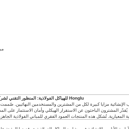
مب
لماذا يختار المشترون شركة Construction Tubulaire للهياكل الفولاذية: المنظور التقني لشركة Honglu
الإنشائية مزايا كبيرة لكل من المشترين والمستخدمين النهائيين. صُممت 
. يُقدّر المشترون الباحثون عن الاستقرار الهيكلي وأمان الاستثمار على ا
وية للأنابيب الإنشائية في مشاريع الهياكل الفولاذية هو قدرتها المثبتة عل