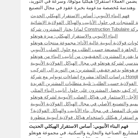
يضمن العملاء استقرارًا هيكليًا موثوقًا، وسرعة في التوريد،
وهندسة مُخصصة مدعومة بخبرة عقود في مجال التصنيع.
فهم البناء الأنبوبي: أساس الاستقرار الهيكلي الحديث
 للمنتجات في حلول الأنابيب والهياكل الفولاذية الإنشائية
البناء الأنبوبي والاستقرار الهيكلي: ميزة هونغلو
نات فولاذية أنبوبية عالية الأداء: مجموعة منتجات هونغلو
الجاهزة المصنعة حسب الطلب مع حلول الصلب الأنبوبي
 يقدره المشترون الحقيقيون من أنابيب البناء من هونغلو
لهندسي لشركة هونغلو في مجال الهياكل الفولاذية الأنبوبية
م هونغلو بدعم حقيقي للمشترين: من التوريد إلى التركيب
الحالة: مشروع إنشاءات توبولير مع شركة Honglu
ب الفولاذية حسب الطلب: تلبية متطلبات المشترين الفريدة
اء: كيف يحصل المشترون على حلول أنابيب البناء المثلى
الأجل: الاستثمار في هياكل الصلب الأنبوبية لشركة هونغلو
م والتصنيع الأصلي في مجال الهياكل الفولاذية الأنبوبية
 الشريك المفضل في مجال بناء الأنابيب والهياكل الفولاذية؟
مِ استقرار هيكلك باستخدام هياكل فولاذية أنبوبية متطورة
فهم البناء الأنبوبي: أساس الاستقرار الهيكلي الحديث
ية للمشاريع الصناعية والتجارية والسكنية. في مجموعة هونغلو