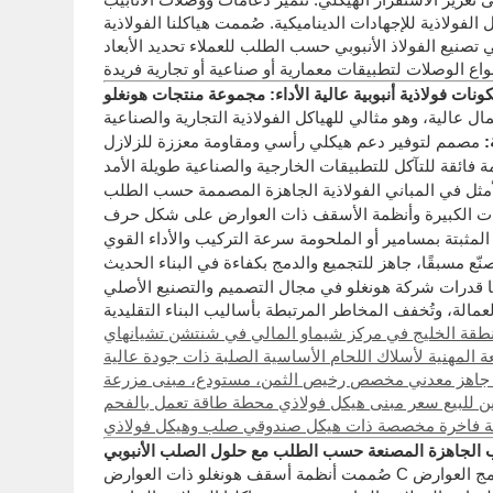
لفولاذية للإجهادات الديناميكية. صُممت هياكلنا الفولاذية
تصنيع الفولاذ الأنبوبي حسب الطلب للعملاء تحديد الأبعاد
ونات فولاذية أنبوبية عالية الأداء: مجموعة منتجات هونغلو
:
 شركة هونغلو في مجال التصميم والتصنيع الأصلي (ODM) من تصميم وتصنيع المباني الفولاذية الجاهزة والهياكل الأنبوبية وفقًا لمواصفات المشترين الدقيقة. تُقلل أنظمتنا
طقة الخليج في مركز شيماو المالي في شنتشن تشيانهاي
 المهنية لأسلاك اللحام الأساسية الصلبة ذات جودة عالية
جاهز معدني مخصص رخيص الثمن، مستودع، مبنى مزرعة
ن للبيع سعر مبنى هيكل فولاذي محطة طاقة تعمل بالفحم
لة فاخرة مخصصة ذات هيكل صندوقي صلب وهيكل فولاذي
 الجاهزة المصنعة حسب الطلب مع حلول الصلب الأنبوبي
صُممت أنظمة أسقف هونغلو ذات العوارض C لتُكمّل الهياكل الفولاذية الأنبوبية، مُوفرةً دعماً إضافياً لألواح التسقيف ومُحسّنةً الاستقرار الهيكلي العام. من خلال دمج العوارض C مع العوارض