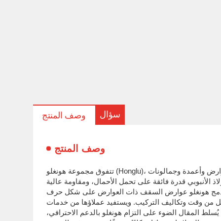
سؤال
وصف المنتج
وصف المنتج
تتفوق مجموعة هونغلو (Honglu)، وهي شركة صينية رائدة في تصنيع الهياكل الفولاذية، في مجال البناء باستخدام الأنابيب الفولاذية - وهي طريقة متطورة تستخدم عوارض وأعمدة وجمالونات
اذ الأنبوبي قدرة فائقة على تحمل الأحمال، ومقاومة عالية
قلل من وقت وتكاليف التركيب. ويستفيد عملاؤها من خدمات
سلط المقال الضوء على التزام هونغلو بالدعم الاحترافي،