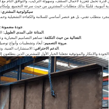
ن قدرة تحمل مُعززة لأحمال السقف، وسهولة التركيب، والتوافق التام مع الم
سيكولوجية المشتري: ما
جرد متطلب تقني، بل هو عنصر أساسي للسلامة والكفاءة التشغيلية وحماية
مواد معتمدة، واختبارات صارمة، والامتثال للمعايير الدولية.
جودة مضمونة:
الفولاذ المجلفن والطلاءات المقاومة للتآكل لأداء يدوم طويلاً.
المتانة على المدى الطويل:
تساهم التصاميم المعيارية وعمليات التصنيع الفعالة في تقليل النفايات وخفض التكاليف.
الفعالية من حيث التكلفة:
أبعاد وتشطيبات وأنواع توصيل مخصصة لتلبية الاحتياجات المعمارية والتشغيلية المحددة.
مرونة التصميم:
الاستشارات الفنية، وتحسين التصميم، وخدمة ما بعد البيع من فريق خبراء هونغلو.
الدعم الاحترافي: