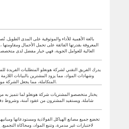
العالية للعوامل الجوية، فهي خيار مفضل لدى متخصصي ال
يدرك الفريق التقني لشركة هونغلو المتطلبات الفريدة للمش
الجداول الزمنية العاجلة، والطلاءات المتخصصة، وأنظمة MEP المتكاملة، مما يجعل الشركة موردًا مفضلًا للجسور ذات الهياكل الفولاذية المعقدة والمنشآت الصناعية.
يختار متخصصو المشتريات شركة هونغلو لما تتميز به من 
شاملة. ويستفيد المشترون من عقود آمنة، وشروط دفع م
لاختبارات غير مدمرة، وتتبع المواد، ومحاكاة التجميع