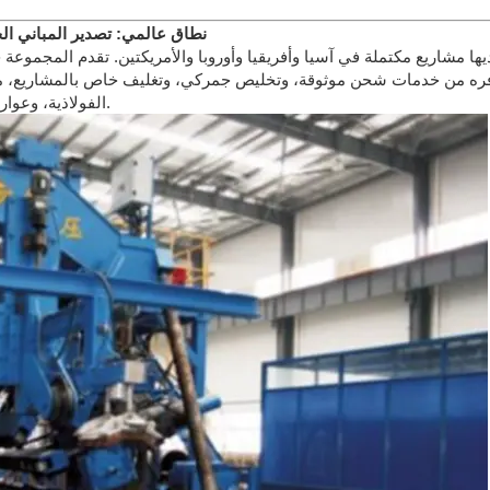
نطاق عالمي: تصدير المباني ال
درات هونغلو أكثر من 70 دولة، ولديها مشاريع مكتملة في آسيا وأفريقيا وأوروبا والأمريكتين. تقد
وفره من خدمات شحن موثوقة، وتخليص جمركي، وتغليف خاص بالمشاريع، مم
الفولاذية، وعوارض الزاوية المصممة حسب الطلب، بأمان وجاهزة للتركيب.