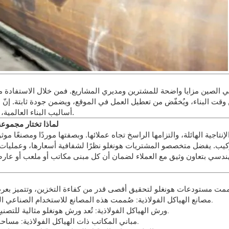
في الصين مزايا واضحة للمشترين ومديري المشاريع. فمن خلال الاستفادة من 
من وقت البناء، ويُخفّض من تعطيل العمل في الموقع، ويضمن جودة ثابتة. إنّ 
أساليب البناء العالمية، إذ يُوفّر دقة مُحسّنة، وتكاليف عمالة أقل، وهدرًا أقل للمواد.
لماذا تختار مجموعة 
لإنتاجية الهائلة، والتزامها الراسخ تجاه عملائها. وبصفتها موردًا ومصنعًا م
لتركيب. يفضل متخصصو المشتريات هونغلو نظرًا لشفافية أسعارها، وعمليا
الهندسي بتعاون وثيق مع العملاء لضمان أن كل مبنى مكاتب أو ملعب أو عا
مصانع الهياكل الفولاذية: صُممت هذه المصانع للاستخدام الصناعي الشاق، وتوفر إطارات فولاذية متينة وأنظمة رافعات متكاملة.
ورش الهياكل الفولاذية: تُعد ورش هونغلو مثالية للتصنيع والتجميع، وتتضمن تصميمات مرنة وخيارات تهوية متنوعة.
مباني المكاتب ذات الهياكل الفولاذية: مساحات حديثة موفرة للطاقة مع تركيب سريع وتشطيبات فاخرة.