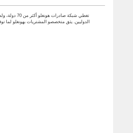
تغطي شبكة صا
الدوليين. يثق متخصصو المشتريات بهونغلو لما ت