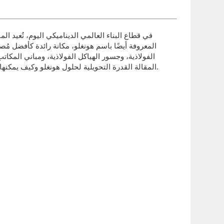
في قطاع البناء العالمي الديناميكي اليوم، تُعيد ا
المعروفة أيضًا باسم هونغلو، مكانة رائدة كأفضل مُصن
الفولاذية، وجسور الهياكل الفولاذية، ومباني المك
المقالة القدرة التحويلية لحلول هونغلو وكيف يمكنها أن تُعيد تعريف نجاح مشروعك القادم، سواء كنت متخصصًا في المشتريات أو فنيًا محترفًا تسعى إلى الكفاءة والسلامة ومزايا التكلفة.