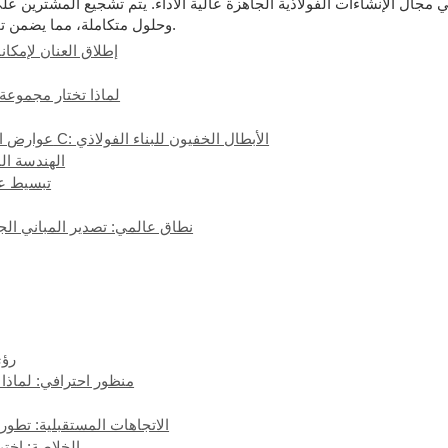
في مجال الإنشاءات الفولاذية الجاهزة عالية الأداء. يتم تشجيع المشتر
وحلول متكاملة، مما يضمن تحقيق مشروعهم التالي لنتائج وكفاءة وعائد استثمار متميز.
إطلاق العنان لإمكان
لماذا تختار مجموعة 
عوارض الزاوية المصممة حسب الطلب وعوارض السقف من النوع C: الأبطال الخفيون للبناء الفولاذي
الهندسة ا
تبسيط عم
نطاق عالمي: تصدير المباني الج
رؤى
منظور احترافي: لماذا 
الاتجاهات المستقبلية: تطور
الخلاصة: اختي