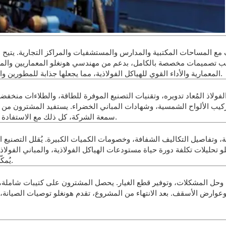
تكيف مع المساحات المكتبية والمدارس والمستشفيات والمراكز التجارية. يتيح
 تصميمات مخصصة بالكامل، بدعم من مهندسي هونغلو المعماريين والمهندس
المعمارية والأداء القوي للهياكل الفولاذية، مما يجعلها جذابة للمطورين والمستثمرين الساعين إلى تحقيق عائد سريع على الاستثمار.
ولاذ المُعاد تدويره، وتقنيات التصنيع الموفرة للطاقة، والطلاءات منخفضة ا
كيب الألواح الشمسية، وشهادات المباني الخضراء. يستفيد المشترون من انخف
سمعة الشركة، كل ذلك مع الاستفادة من متانة المباني الجاهزة المصنوعة من الفولاذ في الصين.
ية، وتفاصيل التكاليف الشفافة، وخصومات الكميات الكبيرة. يُقلل التصنيع ا
نغلو تحليلات تكلفة دورة حياة مستودعات الهياكل الفولاذية، والمباني الفو
يُمكّن المشترين من اتخاذ قرارات مدروسة ومناسبة لميزانيتهم.
 وحل المشكلات، وتوفير قطع الغيار. يحصل المشترون على كتيبات شاملة، 
، وعوارض الأسقف. بعد الانتهاء من المشروع، تقدم هونغلو توصيات الصيانة،