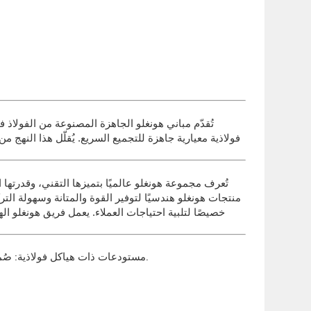
تُقدّم مباني هونغلو الجاهزة المصنوعة من الفولاذ 
فولاذية معيارية جاهزة للتجميع السريع. يُقلّل هذا النهج 
تُعرف مجموعة هونغلو عالميًا بتميزها التقني، وقدرتها ا
منتجات هونغلو هندسيًا لتوفير القوة والمتانة وسهولة ا
خصيصًا لتلبية احتياجات العملاء. يعمل فريق هونغلو 
مستودعات ذات هياكل فولاذية: صُممت مستودعات هونغلو لتحقيق أقصى قدر من كفاءة التخزين، وتتميز بعرض امتدادات قابل للتخصيص، وملامح سقف، وخيارات عزل.