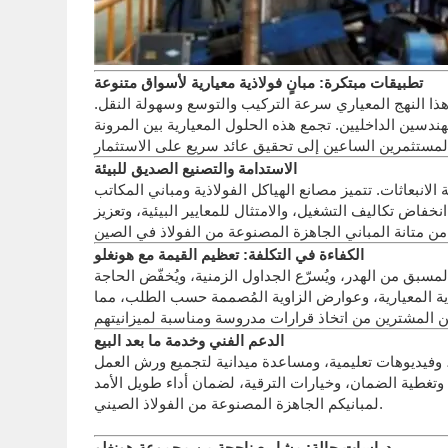
تطبيقات مبتكرة: مبانٍ فولاذية معيارية لأسواق متنوعة
 هذا النهج المعياري سرعة التركيب والتوسع وسهولة النقل.
ين الداخليين. تجمع هذه الحلول المعيارية بين المرونة
الاستدامة والتصنيع الصديق للبيئة
لانبعاثات. تتميز مصانع الهياكل الفولاذية ومباني المكاتب
اض تكاليف التشغيل، والامتثال للمعايير البيئية، وتعزيز
الكفاءة في التكلفة: تعظيم القيمة مع هونغلو
لمسبق من الهدر، ويُسرّع الجداول الزمنية، ويُخفّض الحاجة
لاذية المعيارية، وعوارض الزاوية المُصممة حسب الطلب، مما
الدعم الفني وخدمة ما بعد البيع
وفيديوهات تعليمية، ومساعدة ميدانية لتجميع ورش العمل
 وتغطية الضمان، وخيارات الترقية، لضمان أداء طويل الأمد
لمبانيكم الجاهزة المصنوعة من الفولاذ الصيني.
دراسات حالة: مشاريع ناجحة من مجموعة هونغلو