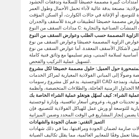
وعوارض السقف من نوع C، بالغة الأهمية للأداء والموثوقية على المدى الطويل. تُصنّع عوارض
أما عوارض السقف من نوع C، المعروفة بقدرتها الفائقة على تحمل الأحمال ومقاومتها
أساسية لسلامة المبنى، ويتم تسليمها مع وثائق فنية كاملة
لتسهيل عملية التركيب والفحص.
لمتمحورة حول العميل: حلول مصممة خصيصًا لكل مشروع
 وصولًا إلى المباني الفولاذية المعيارية لمراكز الخدمات
اللوجستية. يدعم كل مشروع رسومات CAD تفصيلية، ونمذجة BIM، وشهادات المواد، مما يزود المشترين بالبيانات اللازمة لاتخاذ قرارات مدروسة. تتيح مرونة التصنيع لدى هونغلو استيعاب
لية الشراء: كيف تُسهّل هونغلو عملية الشراء الخاصة بك
و تحديثات فورية، وعروض أسعار تنافسية، وإدارة لوجستية
ية للتوسعة أو ورش عمل للهياكل الفولاذية للتصنيع، فإن
التميز التقني: ضمان الجودة والشهادات
، بما في ذلك شهادات ISO 9001 وCE وSGS. تخضع جميع مصانع الهياكل الفولاذية ومستودعاتها ومبانيها الفولاذية الجاهزة
 تعمل وفقًا للمعايير العالمية، مما يقلل تكاليف الصيانة