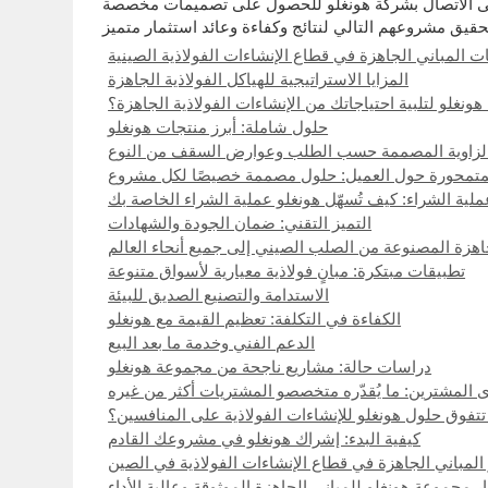
ين على الاتصال بشركة هونغلو للحصول على تصميمات مخصصة
ات المباني الجاهزة في قطاع الإنشاءات الفولاذية الصينية
المزايا الاستراتيجية للهياكل الفولاذية الجاهزة
هونغلو لتلبية احتياجاتك من الإنشاءات الفولاذية الجاهزة؟
حلول شاملة: أبرز منتجات هونغلو
لمتمحورة حول العميل: حلول مصممة خصيصًا لكل مشروع
لية الشراء: كيف تُسهّل هونغلو عملية الشراء الخاصة بك
التميز التقني: ضمان الجودة والشهادات
اهزة المصنوعة من الصلب الصيني إلى جميع أنحاء العالم
تطبيقات مبتكرة: مبانٍ فولاذية معيارية لأسواق متنوعة
الاستدامة والتصنيع الصديق للبيئة
الكفاءة في التكلفة: تعظيم القيمة مع هونغلو
الدعم الفني وخدمة ما بعد البيع
دراسات حالة: مشاريع ناجحة من مجموعة هونغلو
 المشترين: ما يُقدّره متخصصو المشتريات أكثر من غيره
تتفوق حلول هونغلو للإنشاءات الفولاذية على المنافسين؟
كيفية البدء: إشراك هونغلو في مشروعك القادم
 المباني الجاهزة في قطاع الإنشاءات الفولاذية في الصين
ار مجموعة هونغلو للمباني الجاهزة الموثوقة وعالية الأداء