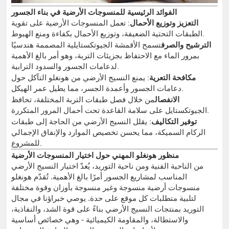
الفوائد الرئيسية للمنسوجات الأرضية في بناء الجسور
التعزيز وتوزيع الأحمال
: تعمل المنسوجات الأرضية على تقوية
الطبقات التحتية الضعيفة، وتوزيع الأحمال بكفاءة ومنع الهبوط.
الترشيح والصرف
تسمح الأقمشة الجيوتكستايلية المصممة هندسيًا
بمرور الماء مع الاحتفاظ بجزيئات التربة، وهو أمر بالغ الأهمية
لدعامات الجسور والسدود الترابية.
مكافحة التعرية
: يمنع النسيج الأرضي من هونغلو التآكل حول
دعامات الجسور وأعمدة الجسر، مما يطيل عمر الهيكل.
الانفصال
من خلال فصل طبقات التربة المختلفة، تحافظ
الجيوتكستايل على سلامة القاعدة تحت أحمال المرور المتكررة.
توفير التكاليف
: يقلل النسيج الأرضي من الحاجة إلى طبقات
الركام السميكة، مما يحسن تخصيص الموارد والإنفاق الإجمالي
للمشروع.
منظور هونغلو المهني حول اختيار المنسوجات الأرضية
من الناحية الفنية ومن ناحية التوريد، يُعدّ اختيار النسيج الأرضي
المناسب لمشاريع الجسور أمرًا بالغ الأهمية. تُقدّم هونغلو
منسوجات أرضية منسوجة وغير منسوجة بأوزان وقوة مختلفة
لتلبية متطلبات كل موقع على حدة. يوصي خبراؤنا في مجال
التوريد بمنتجات النسيج الأرضي بناءً على قوة الشد، والنفاذية،
والاستطالة، والمقاومة الكيميائية - وهي خصائص أساسية