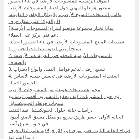
الفوائد الرئيسية للمنسوجات الأرضية في بناء الجسور
منظور هونغلو المهني حول اختيار المنسوجات الأرضية
تكامل المنتجات: النسيج الأرضي، والهياكل الجاهزة الطويلة،
والفولاذ على شكل حرف H
لماذا تختار مجموعة هونغلو لشراء المنسوجات الأرضية؟
دعم فني يركز على العملاء
تطبيقات المنتج: المنسوجات الأرضية في بناء الجسور الحديثة
1. نسيج أرضي لتقوية دعامات الجسور
2. المنسوجات الأرضية للتحكم في التعرية عند الأرصفة
والضفاف
3. نسيج أرضي لدعم فواصل التمدد وألواح الاقتراب
4. استخدام المنسوجات الأرضية في تحسين طبقة الأساس
للجسور الثقيلة
مجموعة منتجات هونغلو من المنسوجات الأرضية
رؤى حول المشتريات: كيف يحقق المشترون أقصى قيمة مع
منتجات هونغلو الجيوتكستايل
دراسات حالة: حلول الجيوتكستيل قيد التنفيذ
الحالة الأولى: جسر طريق سريع ذو هيكل مسبق الصنع أطول
في جنوب شرق آسيا
الحالة الثانية: جسر نهري ذو ركائز فولاذية على شكل حرف H في
أوروبا الشرقية