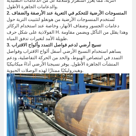
التربة، مما يعزز استقرار وسلامة كل من الدعامات التقليدية
والدعامات الجاهزة الأطول.
2. المنسوجات الأرضية للتحكم في التعرية عند الأرصفة والضفاف
تُستخدم المنسوجات الأرضية من هونغلو لتثبيت التربة حول
دعامات الجسور وضفاف الأنهار، وخاصة عند استخدام الركائز
الفولاذية على شكل حرف H. وهذا يقلل من التآكل ويضمن مقاومة
طويلة الأمد لتغيرات تدفق المياه.
3. نسيج أرضي لدعم فواصل التمدد وألواح الاقتراب
يساهم استخدام النسيج الأرضي أسفل ألواح الاقتراب وفواصل
التمدد في امتصاص الهبوط، والحد من الحركة التفاضلية، ودعم
المنشآت الجاهزة الأطول. يوفر نسيجنا الأرضي أداءً ميكانيكيًا
وهيدروليكيًا ممتازًا لهذه الوصلات الحيوية.