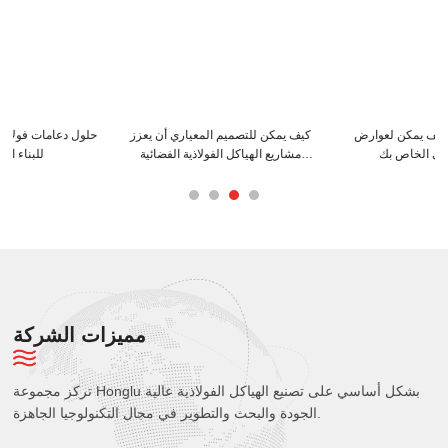
نصائح تركيب المدادات الفولاذية من
كيف يمكن لعوارض C و Z أن تعزز
النوع C لتحقيق أقصى قدر من الكفاءة
هيكل المبنى الخاص بك
مميزات الشركة
تركز مجموعة Honglu بشكل أساسي على تصنيع الهياكل الفولاذية عالية
الجودة والبحث والتطوير في مجال التكنولوجيا الجاهزة.