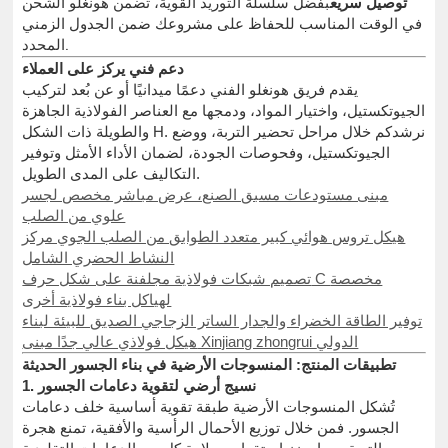
توصيل سريع
بفضل سلسلة التوريد القوية، تضمن هونغلو الشحن
في الوقت المناسب للحفاظ على مشروعك ضمن الجدول الزمني
المحدد.
دعم فني يركز على العملاء
يقدم فريق هونغلو الفني دعمًا ميدانيًا أو عن بُعد لتركيب
الجيوتكستيل، واختيار المواد، ودمجها مع العناصر الفولاذية الجاهزة
والطويلة ذات الشكل H. نرشدكم خلال مراحل تحضير التربة، ووضع
الجيوتكستيل، وفحوصات الجودة، لضمان الأداء الأمثل وتوفير
التكاليف على المدى الطويل.
مبنى مستودعات مسبق الصنع، عرض مباشر مخصص لجسر
علوي من الصلب
هيكل تروس هوائي كبير متعدد الطوابق من الصلب الجوي مركز
النشاط الحضري الشامل
تصميم شبكات فولاذية مجلفنة على شكل حرف C مخصصة
لهياكل بناء فولاذية أخرى
توفير الطاقة الخضراء والجدار الساتر الزجاجي الصديق للبيئة لبناء
هيكل فولاذي عالي جدًا مبنى Xinjiang zhongrui الدولي
تطبيقات المنتج: المنسوجات الأرضية في بناء الجسور الحديثة
1. نسيج أرضي لتقوية دعامات الجسور
تُشكل المنسوجات الأرضية طبقة تقوية أساسية خلف دعامات
الجسور. فمن خلال توزيع الأحمال الرأسية والأفقية، تمنع هجرة