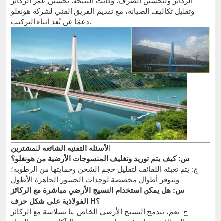
الركائز ولتحسين الصرف. وكانت النتيجة: تحسين عمر الركائز
وتقليل تكاليف الصيانة، مع تقديم الفريق الفني لشركة هونغلو
دعمًا عن بُعد أثناء التركيب.
الأسئلة التقنية الشائعة للمشترين
س: كيف يتم توريد وتغليف المنسوجات الأرضية من هونغلو؟
ج: يتم تعبئة اللفائف لتقليل حجم الشحن وحمايتها من الرطوبة؛
وتتوفر أطوال مخصصة لوحدات الجسور الجاهزة الأطول.
س: هل يمكن استخدام النسيج الأرضي مباشرة مع الركائز
الفولاذية على شكل حرف H؟
ج: نعم، يندمج النسيج الأرضي الخاص بنا بسلاسة مع الركائز