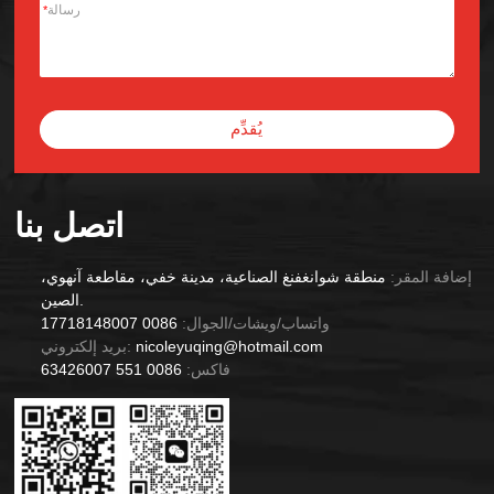
*
يُقدِّم
Alternative:
اتصل بنا
إضافة المقر:
منطقة شوانغفنغ الصناعية، مدينة خفي، مقاطعة آنهوي،
الصين.
واتساب/ويشات/الجوال:
0086 17718148007
nicoleyuqing@hotmail.com
بريد إلكتروني:
فاكس:
0086 551 63426007