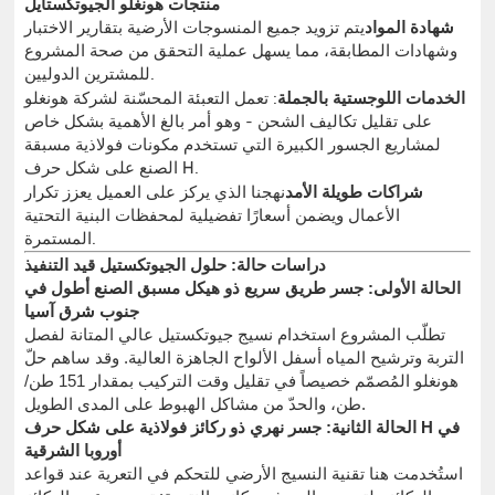
منتجات هونغلو الجيوتكستايل
شهادة المواد
يتم تزويد جميع المنسوجات الأرضية بتقارير الاختبار
وشهادات المطابقة، مما يسهل عملية التحقق من صحة المشروع
للمشترين الدوليين.
الخدمات اللوجستية بالجملة
: تعمل التعبئة المحسّنة لشركة هونغلو
على تقليل تكاليف الشحن - وهو أمر بالغ الأهمية بشكل خاص
لمشاريع الجسور الكبيرة التي تستخدم مكونات فولاذية مسبقة
الصنع على شكل حرف H.
شراكات طويلة الأمد
نهجنا الذي يركز على العميل يعزز تكرار
الأعمال ويضمن أسعارًا تفضيلية لمحفظات البنية التحتية
المستمرة.
دراسات حالة: حلول الجيوتكستيل قيد التنفيذ
الحالة الأولى: جسر طريق سريع ذو هيكل مسبق الصنع أطول في
جنوب شرق آسيا
تطلّب المشروع استخدام نسيج جيوتكستيل عالي المتانة لفصل
التربة وترشيح المياه أسفل الألواح الجاهزة العالية. وقد ساهم حلّ
هونغلو المُصمّم خصيصاً في تقليل وقت التركيب بمقدار 151 طن/
طن، والحدّ من مشاكل الهبوط على المدى الطويل.
الحالة الثانية: جسر نهري ذو ركائز فولاذية على شكل حرف H في
أوروبا الشرقية
استُخدمت هنا تقنية النسيج الأرضي للتحكم في التعرية عند قواعد