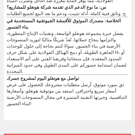
الفولاذية، مما يوفر حماية معززة ضد التآكل وتسرب المياه.
س: ما نوع الدعم الذي تقدمه شركة هونغلو للمشاريع؟
ج: وثائق فنية كاملة، أدلة تثبيت، ودعم ما بعد البيع لجميع الطلبات.
الخلاصة: مصدرك الموثوق للأقمشة الجيوتقنية المستخدمة في
بناء الجسور
بفضل خبرة مجموعة هونغلو الواسعة، وتقنيات الإنتاج المتطورة،
والتزامها بنجاح عملائها، تُعدّ شريكًا مثاليًا لتوريد المنسوجات
الأرضية في بناء الجسور. سواءً كنتم بحاجة إلى حلول للوحدات
الجاهزة الطويلة، أو دمج الهياكل الفولاذية على شكل حرف H، أو
السدود المعقدة، فإن منتجاتنا وفريقنا الفني على أتم الاستعداد
لضمان استدامة جسوركم على المدى الطويل وفي حدود الميزانية
المحددة.
تواصل مع هونغلو اليوم لمشروع جسرك
ثق بمورد موثوق. أرسل متطلبات مشروعك للحصول على عرض
أسعار سريع واحترافي. استفد من موثوقية هونغلو، وأسعارها
التنافسية، وخبرتها التقنية المتميزة في مجال المنسوجات الأرضية
لبناء الجسور!