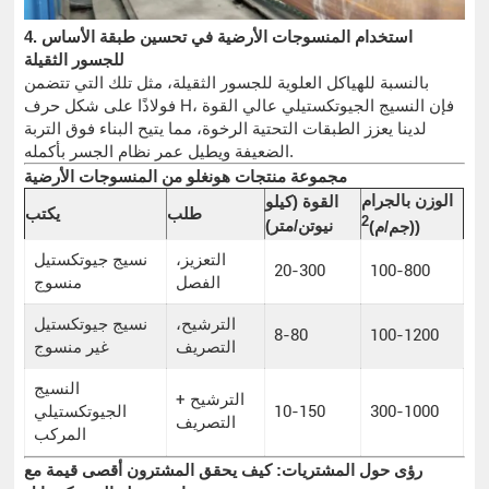
4. استخدام المنسوجات الأرضية في تحسين طبقة الأساس
للجسور الثقيلة
بالنسبة للهياكل العلوية للجسور الثقيلة، مثل تلك التي تتضمن
فولاذًا على شكل حرف H، فإن النسيج الجيوتكستيلي عالي القوة
لدينا يعزز الطبقات التحتية الرخوة، مما يتيح البناء فوق التربة
الضعيفة ويطيل عمر نظام الجسر بأكمله.
مجموعة منتجات هونغلو من المنسوجات الأرضية
الوزن بالجرام
القوة (كيلو
طلب
يكتب
2
نيوتن/متر)
)
(جم/م)
التعزيز،
نسيج جيوتكستيل
20-300
100-800
الفصل
منسوج
الترشيح،
نسيج جيوتكستيل
8-80
100-1200
التصريف
غير منسوج
النسيج
الترشيح +
300-1000
10-150
الجيوتكستيلي
التصريف
المركب
رؤى حول المشتريات: كيف يحقق المشترون أقصى قيمة مع