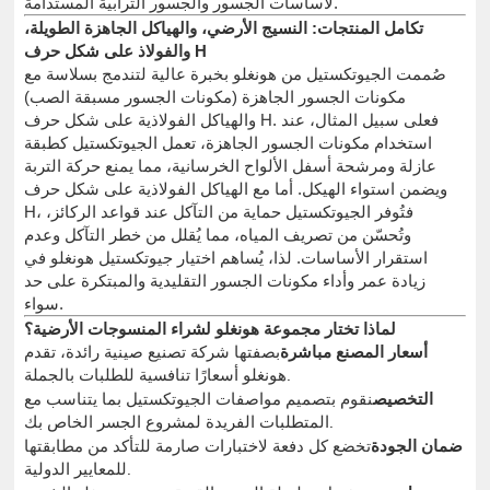
لأساسات الجسور والجسور الترابية المستدامة.
تكامل المنتجات: النسيج الأرضي، والهياكل الجاهزة الطويلة،
والفولاذ على شكل حرف H
صُممت الجيوتكستيل من هونغلو بخبرة عالية لتندمج بسلاسة مع
مكونات الجسور الجاهزة (مكونات الجسور مسبقة الصب)
والهياكل الفولاذية على شكل حرف H. فعلى سبيل المثال، عند
استخدام مكونات الجسور الجاهزة، تعمل الجيوتكستيل كطبقة
عازلة ومرشحة أسفل الألواح الخرسانية، مما يمنع حركة التربة
ويضمن استواء الهيكل. أما مع الهياكل الفولاذية على شكل حرف
H، فتُوفر الجيوتكستيل حماية من التآكل عند قواعد الركائز،
وتُحسّن من تصريف المياه، مما يُقلل من خطر التآكل وعدم
استقرار الأساسات. لذا، يُساهم اختيار جيوتكستيل هونغلو في
زيادة عمر وأداء مكونات الجسور التقليدية والمبتكرة على حد
سواء.
لماذا تختار مجموعة هونغلو لشراء المنسوجات الأرضية؟
أسعار المصنع مباشرة
بصفتها شركة تصنيع صينية رائدة، تقدم
هونغلو أسعارًا تنافسية للطلبات بالجملة.
التخصيص
نقوم بتصميم مواصفات الجيوتكستيل بما يتناسب مع
المتطلبات الفريدة لمشروع الجسر الخاص بك.
ضمان الجودة
تخضع كل دفعة لاختبارات صارمة للتأكد من مطابقتها
للمعايير الدولية.