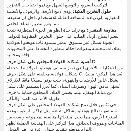
التركيب السريع والتوسع السهل مع نمو احتياجات التخزين.
حلول التخزين الذكية:
يؤدي دمج الأرفف والرفوف والأنظمة
المعيارية إلى زيادة المساحة القابلة للاستخدام داخل كل سقيفة،
مما يعزز تنظيم الفناء الخلفي.
مقاومة الطقس:
مع تزايد حدة الظواهر الجوية المتطرفة نتيجة
لتغير المناخ، ازداد الطلب على حلول التخزين المقاومة للعوامل
الجوية بشكل غير مسبوق. تتميز مستودعات هونغلو الفولاذية
بطلاءات مجلفنة وتقنيات إحكام متطورة للحفاظ على المحتويات
جافة ومحمية.
أهمية شبكات الفولاذ المجلفن على شكل حرف C
من الابتكارات الأخرى التي تميز سقائف هونغلو الفولاذية استخدام
شبكات فولاذية مجلفنة على شكل حرف C. يُعد هذا المكون مفيدًا
بشكل خاص للأرضيات والتهوية، حيث يوفر سطحًا مانعًا للانزلاق
يُسهّل تدفق الهواء وتصريف المياه. كما يُعزز التصميم على شكل
حرف C من متانة الهيكل، بينما يضمن الطلاء المجلفن حماية
طويلة الأمد ضد الصدأ والتآكل.
من خلال دمج شبكات الفولاذ المجلفن على شكل حرف C في
سقائفها، تعالج هونغلو مشاكل شائعة مثل تراكم الرطوبة وعدم
استواء الأرض، مما يجعل منتجاتها مناسبة لمجموعة واسعة من
المناخات وظروف الحدائق. هذا التركيز على الهندسة العملية يُظهر
التزام هونغلو بتقديم حلول رائدة في هذا المجال.