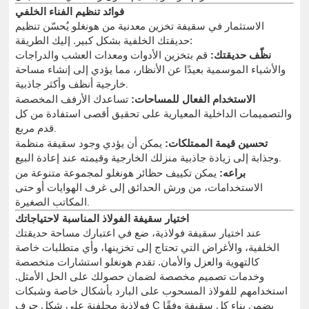
فوائد تنظيم الفناء الخلفي
الاستثمار في سقيفة تخزين معدنية من هونغلو يُحسّن تنظيم
حديقتك الخلفية بشكل كبير. إليك الطريقة:
نظّف حديقتك:
قم بتخزين الأدوات ومعدات العشب والدراجات
والأشياء الموسمية بعيدًا عن الأنظار، مما يؤدي إلى إنشاء مساحة
خارجية أنظف وأكثر جاذبية.
الاستخدام الفعال للمساحات:
تساعدك الأرفف المخصصة
والتصميمات الداخلية المعيارية على تحقيق أقصى استفادة من كل
قدم مربع.
تحسين قيمة الممتلكات:
يمكن أن يؤدي وجود سقيفة منظمة
وجذابة إلى زيادة جاذبية منزلك الخارجية وقيمته عند إعادة البيع.
براعه:
يمكن تكييف حظائر هونغلو لمجموعة متنوعة من
الاستخدامات، من ورش الحدائق إلى غرف الهوايات أو حتى
المكاتب الصغيرة.
اختيار سقيفة الفولاذ المناسبة لاحتياجاتك
عند اختيار سقيفة فولاذية، ضع في اعتبارك مساحة حديقتك
الخلفية، والأغراض التي تحتاج إلى تخزينها، وأي متطلبات خاصة
كالتهوية والعزل والأمان. تقدم هونغلو استشارات متخصصة
وخدمات تصميم مخصصة لضمان حصولك على الحل الأمثل.
استخدامهم للفولاذ المسحوب على البارد بأشكال خاصة وشبكات
فولاذية مجلفنة على شكل حرف C يضمن بناء كل سقيفة وفقًا