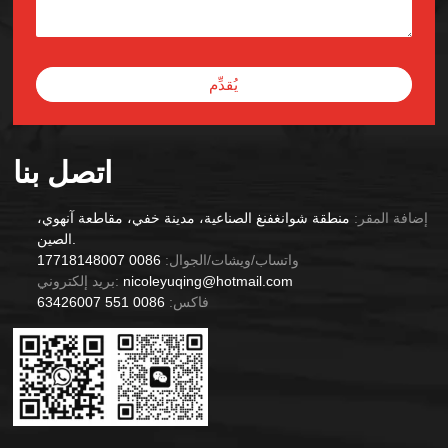
يُقدِّم
Alternative:
اتصل بنا
إضافة المقر:
منطقة شوانغفنغ الصناعية، مدينة خفي، مقاطعة آنهوي،
الصين.
واتساب/ويشات/الجوال:
0086 17718148007
nicoleyuqing@hotmail.com
بريد إلكتروني:
فاكس:
0086 551 63426007