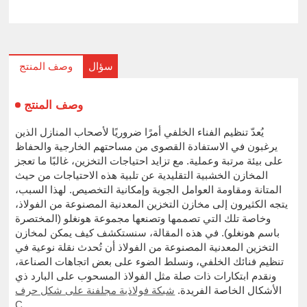
سؤال
وصف المنتج
وصف المنتج
يُعدّ تنظيم الفناء الخلفي أمرًا ضروريًا لأصحاب المنازل الذين
يرغبون في الاستفادة القصوى من مساحتهم الخارجية والحفاظ
على بيئة مرتبة وعملية. مع تزايد احتياجات التخزين، غالبًا ما تعجز
المخازن الخشبية التقليدية عن تلبية هذه الاحتياجات من حيث
المتانة ومقاومة العوامل الجوية وإمكانية التخصيص. لهذا السبب،
يتجه الكثيرون إلى مخازن التخزين المعدنية المصنوعة من الفولاذ،
وخاصة تلك التي تصممها وتصنعها مجموعة هونغلو (المختصرة
باسم هونغلو). في هذه المقالة، سنستكشف كيف يمكن لمخازن
التخزين المعدنية المصنوعة من الفولاذ أن تُحدث نقلة نوعية في
تنظيم فنائك الخلفي، ونسلط الضوء على بعض اتجاهات الصناعة،
ونقدم ابتكارات ذات صلة مثل الفولاذ المسحوب على البارد ذي
الأشكال الخاصة الفريدة.
شبكة فولاذية مجلفنة على شكل حرف
C
.