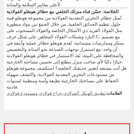
لأعلى معايير السلامة والمتانة.
الخلاصة: حسّن فناء منزلك الخلفي مع حظائر هونغلو الفولاذية
تُمثل حظائر التخزين المعدنية الفولاذية من مجموعة هونغلو قمة
حلول تنظيم الحدائق الخلفية. من خلال الجمع بين مواد متطورة
مثل الفولاذ الفريد ذي الأشكال الخاصة والفولاذ المسحوب على
البارد وشبكات الفولاذ المجلفن على شكل حرف C، مع تصميم
مبتكر وممارسات مستدامة، تُقدم هونغلو حظائر عملية وأنيقة في
آن واحد. مع استمرار توجهات الصناعة نحو المتانة والتخصيص
والمحافظة على البيئة، يُعد الاستثمار في حظائر هونغلو الفولاذية
خيارًا ذكيًا لأي صاحب منزل يتطلع إلى تحسين مساحته الخارجية.
هل أنت مستعد لتغيير حديقتك الخلفية؟ استكشف مجموعة هونغلو
من مستودعات التخزين المعدنية الفولاذية، واكتشف سهولة
الحفاظ على مساحتك الخارجية نظيفة وآمنة ومنظمة لسنوات
قادمة.
العلامات
:
تطبيق الهيكل الفولاذي
,
جراج فولاذي ومستودع فولاذي