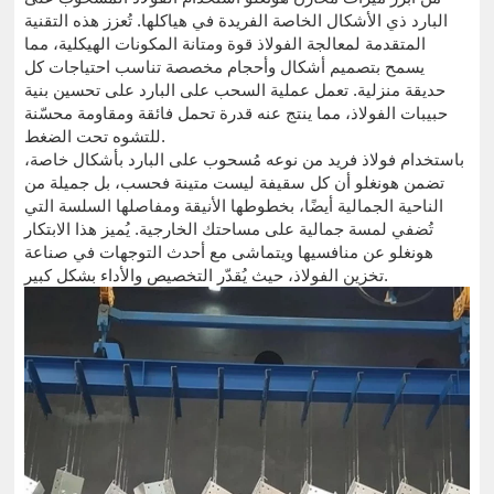
البارد ذي الأشكال الخاصة الفريدة في هياكلها. تُعزز هذه التقنية
المتقدمة لمعالجة الفولاذ قوة ومتانة المكونات الهيكلية، مما
يسمح بتصميم أشكال وأحجام مخصصة تناسب احتياجات كل
حديقة منزلية. تعمل عملية السحب على البارد على تحسين بنية
حبيبات الفولاذ، مما ينتج عنه قدرة تحمل فائقة ومقاومة محسّنة
للتشوه تحت الضغط.
باستخدام فولاذ فريد من نوعه مُسحوب على البارد بأشكال خاصة،
تضمن هونغلو أن كل سقيفة ليست متينة فحسب، بل جميلة من
الناحية الجمالية أيضًا، بخطوطها الأنيقة ومفاصلها السلسة التي
تُضفي لمسة جمالية على مساحتك الخارجية. يُميز هذا الابتكار
هونغلو عن منافسيها ويتماشى مع أحدث التوجهات في صناعة
تخزين الفولاذ، حيث يُقدّر التخصيص والأداء بشكل كبير.