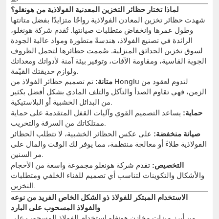
لماذا تختار حظائر التخزين المعدنية الفولاذية من هونغلو؟
شهدت حظائر تخزين المعادن الفولاذية رواجًا متزايدًا بفضل متانتها
وطول عمرها وانخفاض متطلبات صيانتها. تُقدم شركة هونغلو،
الرائدة في تصنيع الفولاذ، هندسةً متطورة ومواد عالية الجودة
لسوق تخزين الحدائق المنزلية. صُممت حظائرها لتحمل الظروف
الجوية القاسية، ومقاومة الآفات، وتوفير بيئة آمنة لأدواتك ومعداتك
ولوازم حديقتك القيّمة.
متانة:
تم تصميم حظائر الفولاذ من Honglu لتدوم لعقود من
الزمن، فهي تقاوم الصدأ والتآكل والتلف المادي بشكل أفضل بكثير
من البدائل الخشبية أو البلاستيكية.
حماية:
يساعد التصميم القوي وآليات القفل المتقدمة على حماية
ممتلكاتك من السرقة والتخريب.
صيانة منخفضة:
على عكس الحظائر الخشبية، لا تتطلب الحظائر
الفولاذية طلاءً أو معالجة منتظمة، مما يوفر لك الوقت والمال على
مر السنين.
التخصيص:
تقدم شركة هونغلو مجموعة واسعة من الأحجام
والأشكال والتكوينات لتناسب أي تصميم للفناء الخلفي ومتطلبات
التخزين.
الاستخدام المبتكر للفولاذ ذو الشكل الخاص الفريد من نوعه
والفولاذ المسحوب على البارد
من أبرز ميزات مخازن هونغلو استخدام الفولاذ المسحوب على