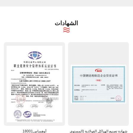
الشهادات
شهادة تصنيع الهياكل الفولاذية (المستوى
أوهساس18001