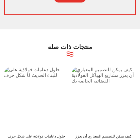
Alternative:
منتجات ذات صله
ادات الفولاذية من
كيف يمكن لعوارض C و Z أن تعزز
كيف يمكن للتصميم ال