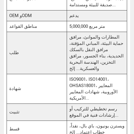
صديقة للبيئة ومستدامة...
يدعم
OEM وODM
5,000,000 متر مربع
مناطق القواعد
المطارات والموانئ، مرافق
حماية البيئة، المباني المؤقتة،
مرافق النقل بالسكك
طلب
الحديدية، بناء الجسور، مرافق
التخزين، الهندسة البحرية
والعسكرية... إلخ
ISO9001، ISO14001،
OHSAS18001، المعايير
شهادة
الأوروبية، شهادات المعايير
الأمريكية...
رسم تخطيطي للتركيب أو
تثبيت
إرشادات فنية في الموقع...
ويسترن يونيون، باي بال، نقداً،
قسط
خطاب اعتماد... إلخ