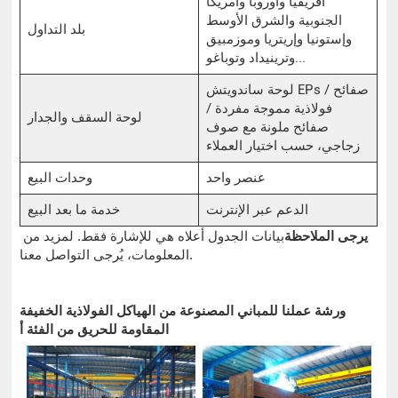
أفريقيا وأوروبا وأمريكا
الجنوبية والشرق الأوسط
بلد التداول
وإستونيا وإريتريا وموزمبيق
وترينيداد وتوباغو...
لوحة ساندويتش EPs / صفائح
فولاذية مموجة مفردة /
لوحة السقف والجدار
صفائح ملونة مع صوف
زجاجي، حسب اختيار العملاء
عنصر واحد
وحدات البيع
الدعم عبر الإنترنت
خدمة ما بعد البيع
يرجى الملاحظة
بيانات الجدول أعلاه هي للإشارة فقط. لمزيد من
المعلومات، يُرجى التواصل معنا.
ورشة عملنا للمباني المصنوعة من الهياكل الفولاذية الخفيفة
المقاومة للحريق من الفئة أ