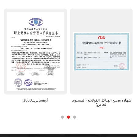
لتطوير الوطني المعترف
شهادة تصنيع الهياكل الفولاذية (المستوى
أوهساس01
به
الخاص)