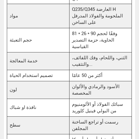
Q235/Q345 العارضة H
الملحومة والفولاذ المدرفل
مواد
على الساخن
81 * 26 * 90 وفقًا لحجم
الحاوية، حزمة التصدير
حجم التعبئة
القياسية
الثني، واللحام، وفك اللفائف،
خدمة المعالجة
والتثقيب...
أكثر من 50 عامًا
تصميم استخدام الحياة
الأسود والرمادي والألوان
لون
المخصصة
سبائك الفولاذ أو الألومنيوم
نافذة او شباك
من البولي فينيل كلوريد
رسمت أو تراجع الساخنة
سطح
المجلفن