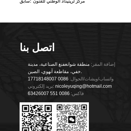
مركز ترينيداد الوطني للفنون
سابق:
اتصل بنا
إضافة المقر:
منطقة شوانغفنغ الصناعية، مدينة
خفي، مقاطعة آنهوي، الصين.
واتساب/ويشات/الجوال:
0086 17718148007
nicoleyuqing@hotmail.com
بريد إلكتروني:
فاكس:
0086 551 63426007