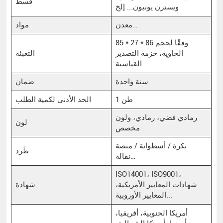
قسط
ويسترن يونيون... إلخ
معدن…
مواد
85 * 27 * 86 وفقًا لحجم
الحاوية، حزمة التصدير
التعبئة
القياسية
سنة واحدة
ضمان
1 طن
الحد الأدنى لكمية الطلب
رمادي فضي، رمادي، ولون
لون
مخصص
بكرة / أسطوانة / منصة
طَرد
نقالة…
ISO14001، ISO9001،
شهادات المعايير الأمريكية،
شهادة
المعايير الأوروبية...
أمريكا الجنوبية، أفريقيا،