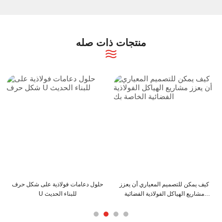
منتجات ذات صله
مدادات الفولاذية من
كيف يمكن لعوارض C و Z أن تعزز
كيف يمكن للتصميم 
ى قدر من الكفاءة
هيكل المبنى الخاص بك
مشاريع الهياكل ال
الخاص