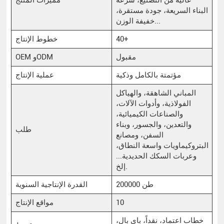
البناء السريعة، جودة مستقرة،
خفيفة الوزن...
40+
خطوط الإنتاج
مقبول
OEM وODM
مؤتمتة بالكامل وذكية
عملية الإنتاج
المباني الشاهقة، والهياكل
الفولاذية، وأدوات الآلات،
والصناعات الكيميائية،
والتعدين، والجسور، وبناء
طلب
السفن، ومصانع
البتروكيماويات واسعة النطاق،
وعربات السكك الحديدية...
إلخ.
200000 طن
القدرة الإنتاجية السنوية
10
مواقع الإنتاج
خطاب اعتماد، نقداً، باي بال،