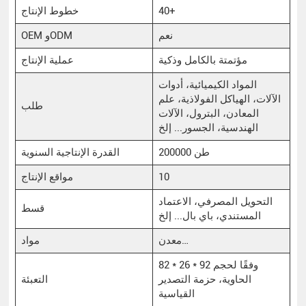
40+
خطوط الإنتاج
نعم
OEM وODM
مؤتمتة بالكامل وذكية
عملية الإنتاج
المواد الكيميائية، أدوات
الآلات، الهياكل الفولاذية، علم
طلب
المعادن، البترول، الآلات
الهندسية، الجسور... إلخ
200000 طن
القدرة الإنتاجية السنوية
10
مواقع الإنتاج
التحويل المصرفي، الاعتماد
قسط
المستندي، باي بال... إلخ
معدن…
مواد
82 * 26 * 92 وفقًا لحجم
الحاوية، حزمة التصدير
التعبئة
القياسية