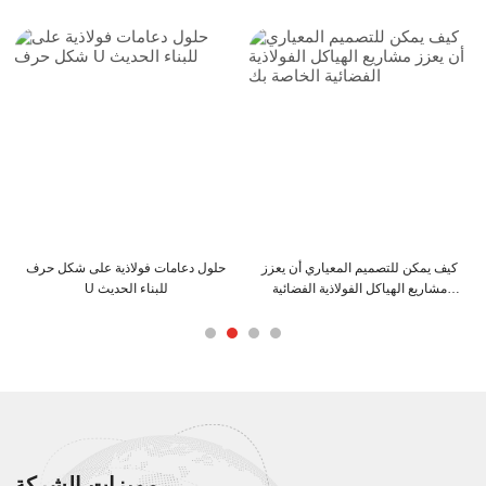
الفولاذية من
كيف يمكن لعوارض C و Z أن تعزز
كيف يمكن للتصميم المعيار
الكفاءة
هيكل المبنى الخاص بك
مشاريع الهياكل الفولاذية 
الخاصة بك
مميزات الشركة