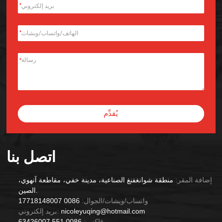
*
*
*
يُقدِّم
Alternative:
اتصل بنا
إضافة المقر:
منطقة شوانغفنغ الصناعية، مدينة خفي، مقاطعة آنهوي،
الصين.
واتساب/ويشات/الجوال:
0086 17718148007
nicoleyuqing@hotmail.com
بريد إلكتروني:
فاكس:
0086 551 63426007