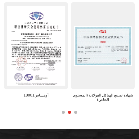
عترف
شهادة تصنيع الهياكل الفولاذية (المستوى
أوهساس18001
الخاص)