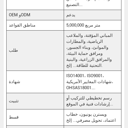
التصنيع...
يدعم
OEM وODM
5,000,000 متر مربع
مناطق القواعد
المباني المؤقتة، والملاعب
الرياضية، والمطارات
والموانئ، وبناء الجسور،
طلب
ومرافق حماية البيئة،
والمرافق الزراعية، والبنية
التحتية للطاقة... إلخ.
ISO14001، ISO9001،
شهادات المعايير الأمريكية،
شهادة
OHSAS18001….
رسم تخطيطي للتركيب أو
تثبيت
إرشادات فنية في الموقع...
ويسترن يونيون، خطاب
قسط
اعتماد، تحويل مصرفي... إلخ