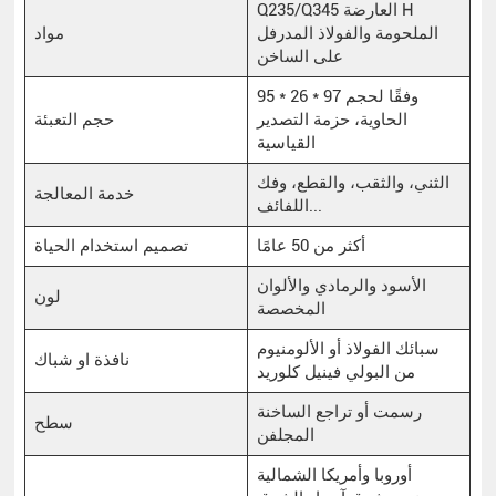
Q235/Q345 العارضة H
الملحومة والفولاذ المدرفل
مواد
على الساخن
95 * 26 * 97 وفقًا لحجم
الحاوية، حزمة التصدير
حجم التعبئة
القياسية
الثني، والثقب، والقطع، وفك
خدمة المعالجة
اللفائف...
أكثر من 50 عامًا
تصميم استخدام الحياة
الأسود والرمادي والألوان
لون
المخصصة
سبائك الفولاذ أو الألومنيوم
نافذة او شباك
من البولي فينيل كلوريد
رسمت أو تراجع الساخنة
سطح
المجلفن
أوروبا وأمريكا الشمالية