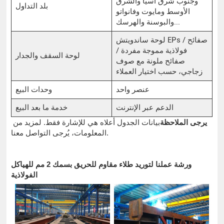
وجنوب شرق آسيا والشرق
بلد التداول
الأوسط ومايوت وفانواتو
والبوسنة والهرسك...
لوحة ساندويتش EPs / صفائح
فولاذية مموجة مفردة /
لوحة السقف والجدار
صفائح ملونة مع صوف
زجاجي، حسب اختيار العملاء
عنصر واحد
وحدات البيع
الدعم عبر الإنترنت
خدمة ما بعد البيع
يرجى الملاحظة
بيانات الجدول أعلاه هي للإشارة فقط. لمزيد من
المعلومات، يُرجى التواصل معنا.
ورشة عملنا لتوريد طلاء مقاوم للحريق بسمك 2 مم للهياكل
الفولاذية