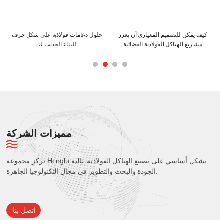
ئح تركيب المدادات الفولاذية من
كيف يمكن لعوارض C و Z أن تعزز
كيف يمك
 C لتحقيق أقصى قدر من الكفاءة
هيكل المبنى الخاص بك
مشاريع
مميزات الشركة
تركز مجموعة Honglu بشكل أساسي على تصنيع الهياكل الفولاذية عالية
الجودة والبحث والتطوير في مجال التكنولوجيا الجاهزة.
اتصل بنا