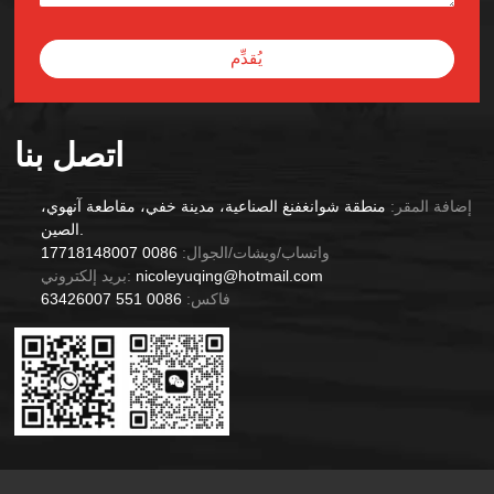
يُقدِّم
Alternative:
اتصل بنا
إضافة المقر:
منطقة شوانغفنغ الصناعية، مدينة خفي، مقاطعة آنهوي،
الصين.
واتساب/ويشات/الجوال:
0086 17718148007
nicoleyuqing@hotmail.com
بريد إلكتروني:
فاكس:
0086 551 63426007