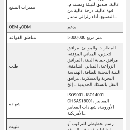
عالية، صديق للبيئة ومستدام،
مميزات المنتج
قوة عالية، درجة عالية من
التصنيع، أداء زلزالي ممتاز...
يدعم
OEM وODM
5,000,000 متر مربع
مناطق القواعد
المطارات والموانئ، مرافق
التخزين، المباني المؤقتة،
مرافق حماية البيئة، المرافق
الزراعية، المباني الشاهقة،
طلب
البنية التحتية للطاقة، الهندسة
البحرية والعسكرية، مرافق
النقل بالسكك الحديدية... إلخ
ISO9001، ISO14001،
OHSAS18001، المعايير
شهادة
الأوروبية، شهادات المعايير
الأمريكية...
رسم تخطيطي للتركيب أو
تثبيت
إرشادات فنية في الموقع...