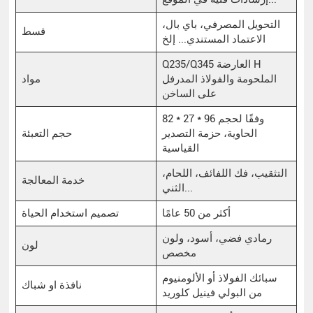
التحويل المصرفي، باي بال،
قسط
الاعتماد المستندي... إلخ
Q235/Q345 العارضة H
الملحومة والفولاذ المدرفل
مواد
على الساخن
82 * 27 * 96 وفقًا لحجم
الحاوية، حزمة التصدير
حجم التعبئة
القياسية
التثقيب، فك اللفائف، اللحام،
خدمة المعالجة
الثني...
أكثر من 50 عامًا
تصميم استخدام الحياة
رمادي فضي، أسود، ولون
لون
مخصص
سبائك الفولاذ أو الألومنيوم
نافذة او شباك
من البولي فينيل كلوريد