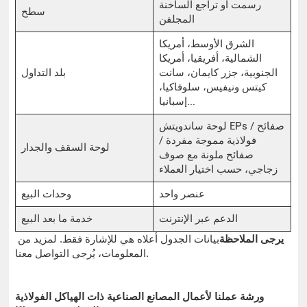
رسمت أو تراجع الساخنة
سطح
المجلفن
الشرق الأوسط، أمريكا
الشمالية، أفريقيا، أمريكا
الجنوبية، جزر كايمان، سانت
بلد التداول
كيتس ونيفيس، سلوفاكيا،
إسبانيا...
لوحة ساندويتش EPs / صفائح
فولاذية مموجة مفردة /
لوحة السقف والجدار
صفائح ملونة مع صوف
زجاجي، حسب اختيار العملاء
عنصر واحد
وحدات البيع
الدعم عبر الإنترنت
خدمة ما بعد البيع
يرجى الملاحظة
بيانات الجدول أعلاه هي للإشارة فقط. لمزيد من
المعلومات، يُرجى التواصل معنا.
ورشة عملنا لأعمال المصانع الصناعية ذات الهياكل الفولاذية