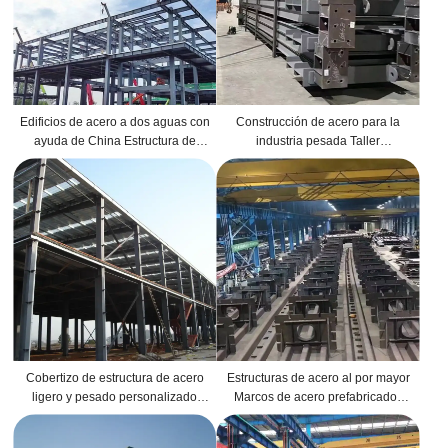
Edificios de acero a dos aguas con
Construcción de acero para la
ayuda de China Estructura de
industria pesada Taller
acero Proyecto de cola de horno
prefabricado Estructura de acero
de cemento Estructura de acero
personalizada Fácil instalación
Edificio de acero prefabricado
Cobertizo de estructura de acero
Estructuras de acero al por mayor
ligero y pesado personalizado
Marcos de acero prefabricados
Empresa de diseño de fabricación
India Proyecto de central eléctrica
de edificios de almacén de metal
subcrítica de carbón WPCL