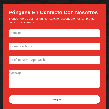
Póngase En Contacto Con Nosotros
Bienvenido a dejarnos un mensaje, le responderemos tan pronto
como lo recibamos.
*
*
*
Entregar
Alternative: