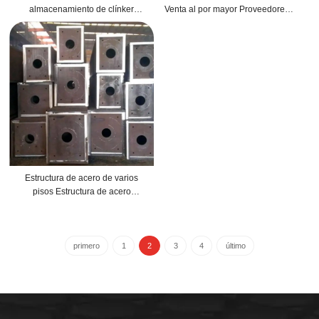
almacenamiento de clínker
Venta al por mayor Proveedores
prefabricado chino de la línea de
de marcos de acero resistentes
producción de cemento Phaser
Fabricantes de vigas de acero
Estructura de acero de varios
pisos Estructura de acero
ecológica en el extranjero
Oleoducto de carbón Adani
primero
1
2
3
4
último