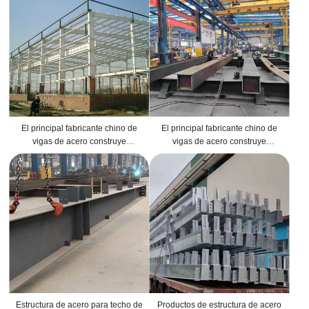
de alta calidad en China
6X600MW
El principal fabricante chino de
El principal fabricante chino de
vigas de acero construye
vigas de acero construye
proyectos de plantas de energía
proyectos de plantas de energía
térmica con alto consumo de acero
térmica con alto consumo de acero
en el extranjero
en el extranjero
Estructura de acero para techo de
Productos de estructura de acero