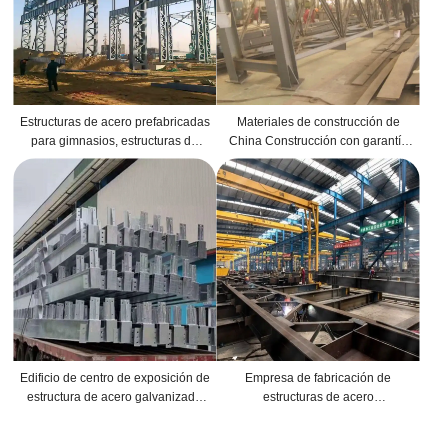
Estructuras de acero prefabricadas
Materiales de construcción de
para gimnasios, estructuras de
China Construcción con garantía
acero prefabricadas comerciales y
de calidad Diseño de estructura
estructuras de acero prefabricadas
espacial del aeropuerto Estructura
de fábrica
de marco de acero
Edificio de centro de exposición de
Empresa de fabricación de
estructura de acero galvanizado
estructuras de acero
de metal con marco espacial de
personalizadas Estructura de
fabricación
acero de metales pesados Edificio