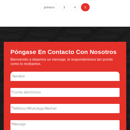
de acero para aeropuertos en
China
primero
3
4
5
Póngase En Contacto Con Nosotros
Bienvenido a dejarnos un mensaje, le responderemos tan pronto
como lo recibamos.
*
*
*