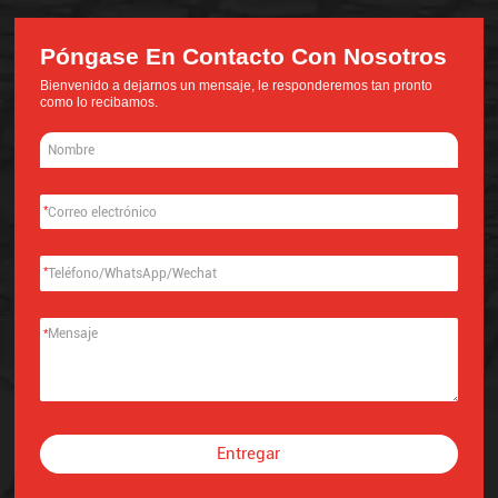
Póngase En Contacto Con Nosotros
Bienvenido a dejarnos un mensaje, le responderemos tan pronto
como lo recibamos.
*
*
*
Entregar
Alternative: