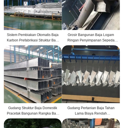
Sistem Pembiakan Otomatis Baja
Grosir Bangunan Baja Logam
Karbon Prefabrikasi Struktur Baja
Ringan Penyimpanan Sepeda
Kandang Sapi Babi Ayam Kuda
Motor Taman
Kambing Peternakan
Gudang Struktur Baja Domestik
Gudang Pertanian Baja Tahan
Pracetak Bangunan Rangka Baja
Lama Biaya Rendah
Ringan
Penyimpanan Alat Logam
Bangunan Struktur Tahan Air