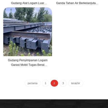
Gudang Alat Logam Luar
Ganda Tahan Air Berkelanjutan
Ruangan Taman Kustom
Berkualitas Tinggi dari Baja Grosir
Gudang Penyimpanan Logam
Garasi Mobil Tugas Berat
Berkualitas Tinggi, Pengepakan
Surat Logam dengan Atap Pent
pertama
1
2
3
terakhir