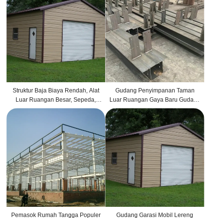
Struktur Baja Biaya Rendah, Alat
Gudang Penyimpanan Taman
Luar Ruangan Besar, Sepeda,
Luar Ruangan Gaya Baru Gudang
Halaman Belakang, Taman,
Baja Logam Kustom
Gudang Penyimpanan Logam
Baja
Pemasok Rumah Tangga Populer
Gudang Garasi Mobil Lereng