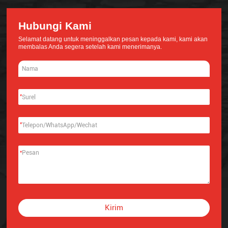
Hubungi Kami
Selamat datang untuk meninggalkan pesan kepada kami, kami akan
membalas Anda segera setelah kami menerimanya.
*
*
*
Kirim
Alternative: