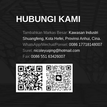
HUBUNGI KAMI
Tambahkan Markas Besar:
Kawasan Industri
Shuangfeng, Kota Hefei, Provinsi Anhui, Cina.
WhatsApp/Wechat/Ponsel:
0086 17718148007
Surel:
nicoleyuqing@hotmail.com
Fax:
0086 551 63426007