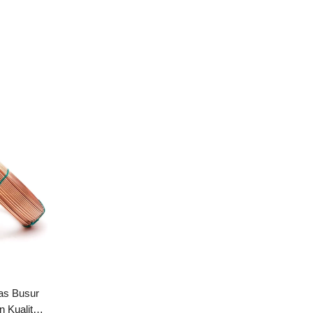
as Busur
 Kualitas