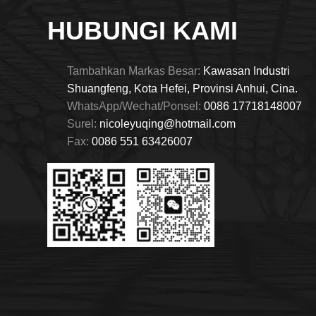
HUBUNGI KAMI
Tambahkan Markas Besar:
Kawasan Industri
Shuangfeng, Kota Hefei, Provinsi Anhui, Cina.
WhatsApp/Wechat/Ponsel:
0086 17718148007
Surel:
nicoleyuqing@hotmail.com
Fax:
0086 551 63426007