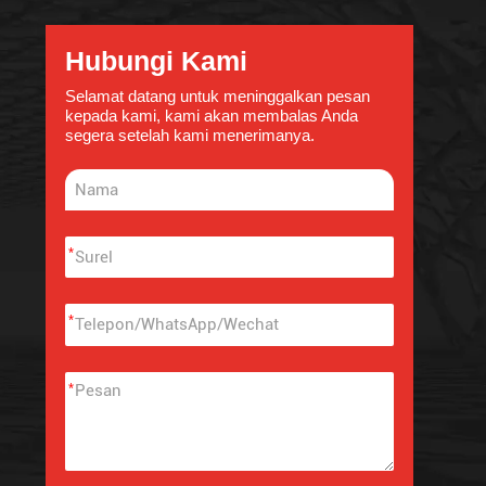
Hubungi Kami
Selamat datang untuk meninggalkan pesan
kepada kami, kami akan membalas Anda
segera setelah kami menerimanya.
*
*
*