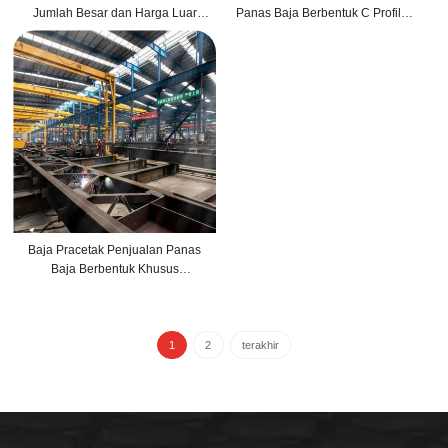
Jumlah Besar dan Harga Luar
Panas Baja Berbentuk C Profil
Biasa
Karbon Struktural Baja Karbon
Baja Pracetak Penjualan Panas
Baja Berbentuk Khusus
Berkualitas Baik Baja Berbentuk C
yang Ditarik Dingin
1
2
terakhir