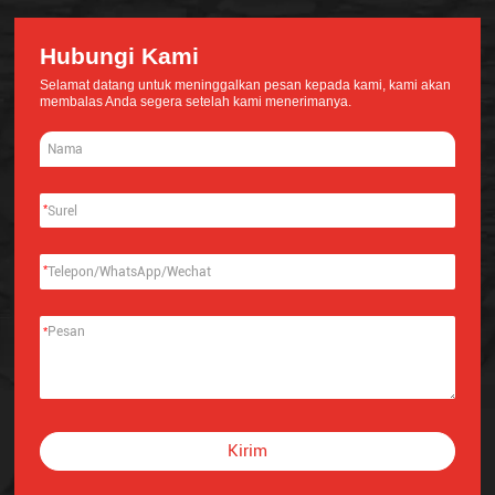
Hubungi Kami
Selamat datang untuk meninggalkan pesan kepada kami, kami akan
membalas Anda segera setelah kami menerimanya.
*
*
*
Kirim
Alternative: