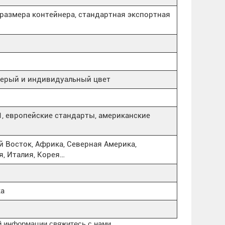
т размера контейнера, стандартная экспортная
серый и индивидуальный цвет
…
01, европейские стандарты, американские
 Восток, Африка, Северная Америка,
я, Италия, Корея…
ка
й информации свяжитесь с нами.