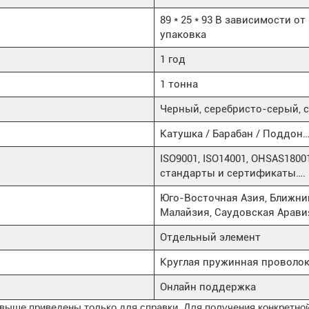
89 * 25 * 93 В зависимости о
упаковка
1 год
1 тонна
Черный, серебристо-серый, 
Катушка / Барабан / Поддон
ISO9001, ISO14001, OHSAS180
стандарты и сертификаты….
Юго-Восточная Азия, Ближний
Малайзия, Саудовская Арави
Отдельный элемент
Круглая пружинная проволо
Онлайн поддержка
 выше приведены только для справки. Для получения конкретно