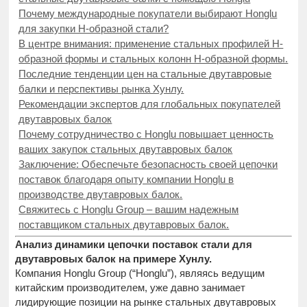
Почему международные покупатели выбирают Honglu
для закупки H-образной стали?
В центре внимания: применение стальных профилей H-
образной формы и стальных колонн H-образной формы.
Последние тенденции цен на стальные двутавровые
балки и перспективы рынка Хунлу.
Рекомендации экспертов для глобальных покупателей
двутавровых балок
Почему сотрудничество с Honglu повышает ценность
ваших закупок стальных двутавровых балок
Заключение: Обеспечьте безопасность своей цепочки
поставок благодаря опыту компании Honglu в
производстве двутавровых балок.
Свяжитесь с Honglu Group – вашим надежным
поставщиком стальных двутавровых балок.
Анализ динамики цепочки поставок стали для
двутавровых балок на примере Хунлу.
Компания Honglu Group (“Honglu”), являясь ведущим
китайским производителем, уже давно занимает
лидирующие позиции на рынке стальных двутавровых