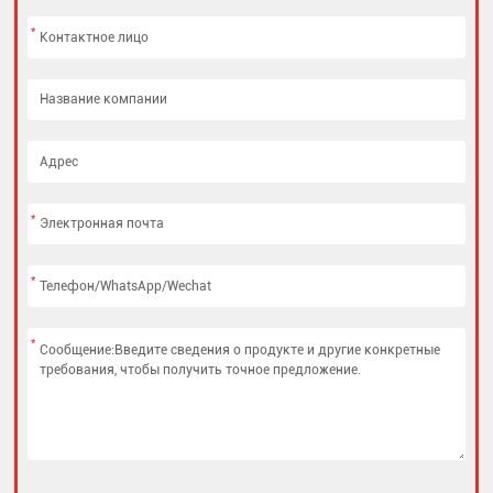
*
*
*
*