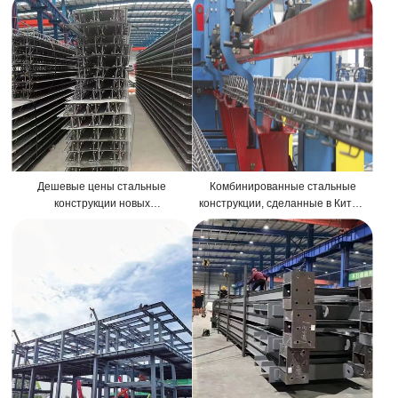
Стальной ангар Строительство
Дешевые цены стальные
Комбинированные стальные
конструкции новых
конструкции, сделанные в Китае,
горячекатаных стальных балок
стальная конструкция для
для двутавровой балки
цементного завода