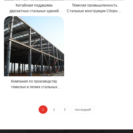
Китайская поддержка
Тяжелая промышленность
двускатных стальных зданий
Стальные конструкции Сборный
Стальная конструкция
цех Индивидуальная стальная
Цементная печь Хвостовая
конструкция Простая установка
часть Стальная конструкция
Сборное стальное здание
Компания по производству
тяжелых и легких стальных
конструкций по
индивидуальному заказу,
проектная компания по
производству
1
2
3
последний
высококачественных
металлических складских зданий
в Китае