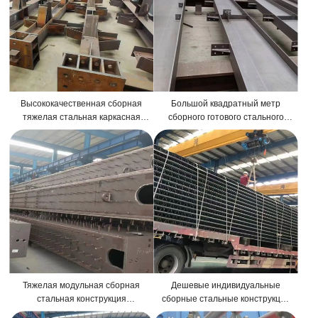
Высококачественная сборная
Большой квадратный метр
тяжелая стальная каркасная
сборного готового стального
конструкция для склада,
каркаса складское здание для
коммерческого здания, завода
завода по добыче меди
Тяжелая модульная сборная
Дешевые индивидуальные
стальная конструкция
сборные стальные конструкции
Металлический каркас склада
склада фермы здания