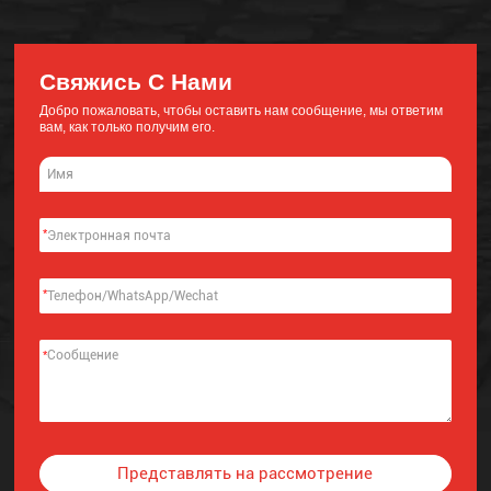
Свяжись С Нами
Добро пожаловать, чтобы оставить нам сообщение, мы ответим
вам, как только получим его.
*
*
*
Представлять на рассмотрение