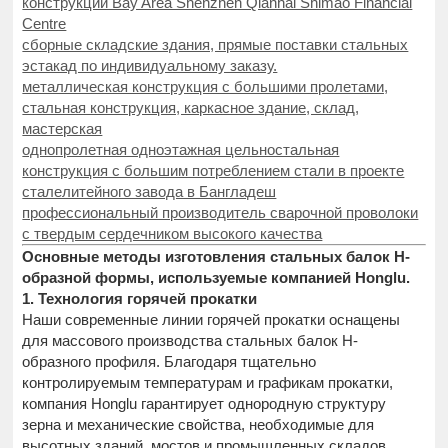
конструкции Bay Area Shenzhen Qianhai Shimao Financial
Centre
сборные складские здания, прямые поставки стальных
эстакад по индивидуальному заказу.
металлическая конструкция с большими пролетами,
стальная конструкция, каркасное здание, склад,
мастерская
однопролетная одноэтажная цельностальная
конструкция с большим потреблением стали в проекте
сталелитейного завода в Бангладеш
профессиональный производитель сварочной проволоки
с твердым сердечником высокого качества
Основные методы изготовления стальных балок H-
образной формы, используемые компанией Honglu.
1. Технология горячей прокатки
Наши современные линии горячей прокатки оснащены
для массового производства стальных балок H-
образного профиля. Благодаря тщательно
контролируемым температурам и графикам прокатки,
компания Honglu гарантирует однородную структуру
зерна и механические свойства, необходимые для
высотных зданий, мостов и промышленных складов.