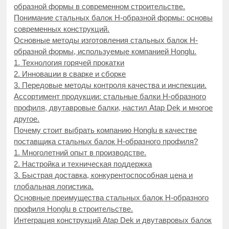
образной формы в современном строительстве.
Понимание стальных балок H-образной формы: основы
современных конструкций.
Основные методы изготовления стальных балок H-
образной формы, используемые компанией Honglu.
1. Технология горячей прокатки
2. Инновации в сварке и сборке
3. Передовые методы контроля качества и инспекции.
Ассортимент продукции: стальные балки H-образного
профиля, двутавровые балки, настил Atap Dek и многое
другое.
Почему стоит выбрать компанию Honglu в качестве
поставщика стальных балок H-образного профиля?
1. Многолетний опыт в производстве.
2. Настройка и техническая поддержка
3. Быстрая доставка, конкурентоспособная цена и
глобальная логистика.
Основные преимущества стальных балок H-образного
профиля Honglu в строительстве.
Интеграция конструкций Atap Dek и двутавровых балок