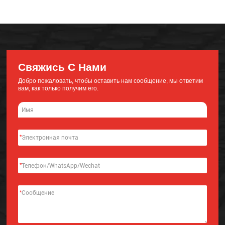
Свяжись С Нами
Добро пожаловать, чтобы оставить нам сообщение, мы ответим
вам, как только получим его.
*
*
*