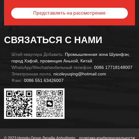
Представлять на рассмотрение
Alternative:
СВЯЗАТЬСЯ С НАМИ
Штаб-квартира Добавить:
Промышленная зона Шуанфэн,
город Хэфэй, провинция Аньхой, Китай.
WhatsApp/Wechat/мобильный телефон:
0086 17718148007
Электронная почта:
nicoleyuqing@hotmail.com
Факс:
0086 551 63426007
© 2023 Honglu Group Дизайн Anhuilingju.
политика конфиденциальности