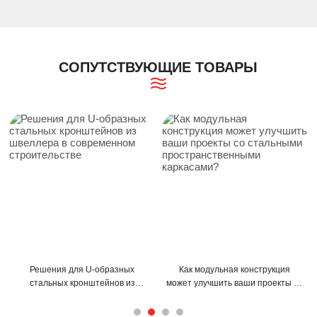
СОПУТСТВУЮЩИЕ ТОВАРЫ
ьная конструкция
Как С-образные и Z-образные
Советы по монт
ть ваши проекты со
прогоны могут улучшить
образных п
пространственными
конструкцию вашего здания?
максимальной
ркасами?