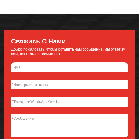
Свяжись С Нами
Добро пожаловать, чтобы оставить нам сообщение, мы ответим
вам, как только получим его.
*
*
*