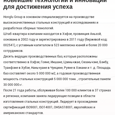
новейшие технологии и инновации
для достижения успеха
Honglu Group в основном специализируется на производстве
высококачественных стальных конструкций и исследованиях и
разработках сборных технологий.
Штаб-квартира компании находится в Хэфэе, провинция Аньхой,
основана в 2002 году и зарегистрирована в 2011 году (биржевой код:
002541), с уставным капиталом в 523 миллиона юаней и более 20 000
сотрудников.
Десять ведущих производственных баз, которые расположены
соответственно в Хэфэе, Гояне, Иншане, Цзиньчжае, Сюаньчэне, Бэнбу,
Туанфэне в Хубэе, Наньчуане в Чунцине, Руяне в Хэнани и т. д. Площадь
баз составляет около 5 000 000 м2, а годовая производственная
мощность стальных конструкций 5 000 000 тонн. , строительные панели
30 000 000㎡.
После 21 года работы, обслуживая более 100 000 клиентов в 37 странах
и регионах, компания заняла лидирующие позиции в области
изготовления стальных конструкций. Лидирует в прохождении
сертификаций ISO9001, ISO14001, OHSAS18001, европейских и
американских стандартов.