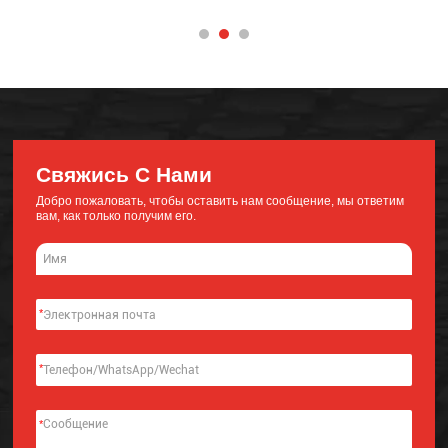
Свяжись С Нами
Добро пожаловать, чтобы оставить нам сообщение, мы ответим
вам, как только получим его.
*
*
*