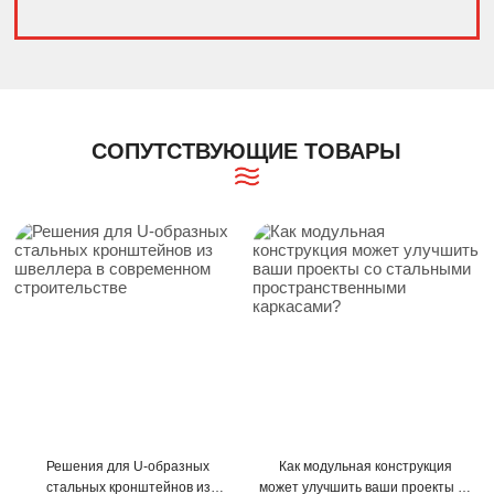
Alternative:
СОПУТСТВУЮЩИЕ ТОВАРЫ
ешения для U-образных
Как модульная конструкция
Как С-
тальных кронштейнов из
может улучшить ваши проекты со
про