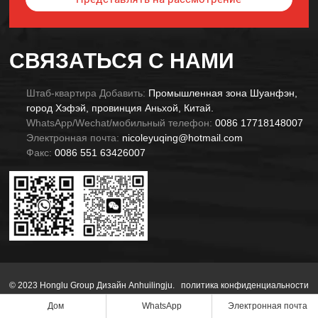
Alternative:
СВЯЗАТЬСЯ С НАМИ
Штаб-квартира Добавить:
Промышленная зона Шуанфэн,
город Хэфэй, провинция Аньхой, Китай.
WhatsApp/Wechat/мобильный телефон:
0086 17718148007
Электронная почта:
nicoleyuqing@hotmail.com
Факс:
0086 551 63426007
© 2023 Honglu Group Дизайн Anhuilingju.
политика конфиденциальности
Дом
WhatsApp
Электронная почта