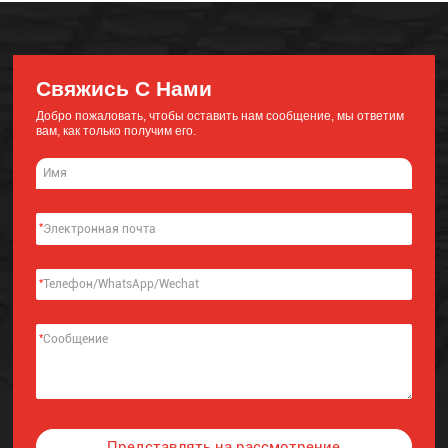
Свяжись С Нами
Добро пожаловать, чтобы оставить нам сообщение, мы ответим
вам, как только получим его.
*
*
*
Представлять на рассмотрение