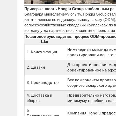
Приверженность Honglu Group глобальным реш
Благодаря многолетнему опыту, Honglu Group ста
изготовленные по индивидуальному заказу (ODM),
сельскохозяйственных складских комплексах по в
во главу угла партнерство с клиентами, предлаг
Пошаговое руководство: процесс ODM-произво
Шаг
Инженерная команда ком
1. Консультация
проектировании вашего с
Для проектирования мод
2. Дизайн
ориентированное на эфф
Все компоненты производ
3. Производство
сборного складского зда
4. Доставка и
Предварительно изготовл
сборка
минимуму перебои в ваше
5.
Компания Honglu предос
Послепродажная