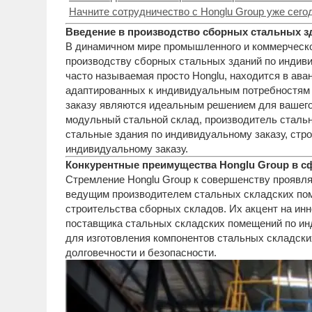
Начните сотрудничество с Honglu Group уже сего
Введение в производство сборных стальных з
В динамичном мире промышленного и коммерческог
производству сборных стальных зданий по индиви
часто называемая просто Honglu, находится в ава
адаптированных к индивидуальным потребностям к
заказу являются идеальным решением для вашего 
модульный стальной склад, производитель стальн
стальные здания по индивидуальному заказу, стр
индивидуальному заказу.
Конкурентные преимущества Honglu Group в сф
Стремление Honglu Group к совершенству проявля
ведущим производителем стальных складских пом
строительства сборных складов. Их акцент на инн
поставщика стальных складских помещений по и
для изготовления компонентов стальных складски
долговечности и безопасности.