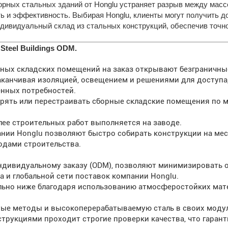
рных стальных зданий от Honglu устраняет разрыв между мас
ь и эффективность. Выбирая Honglu, клиенты могут получить 
ндивидуальный склад из стальных конструкций, обеспечив точно
teel Buildings ODM.
ьных складских помещений на заказ открывают безграничн
заканчивая изоляцией, освещением и решениями для доступ
енных потребностей.
рять или перестраивать сборные складские помещения по ме
лее строительных работ выполняется на заводе.
ии Honglu позволяют быстро собирать конструкции на мест
одами строительства.
ндивидуальному заказу (ODM), позволяют минимизировать 
 и глобальной сети поставок компании Honglu.
ельно ниже благодаря использованию атмосферостойких ма
стые методы и высокоперерабатываемую сталь в своих моду
рукциями проходит строгие проверки качества, что гарант