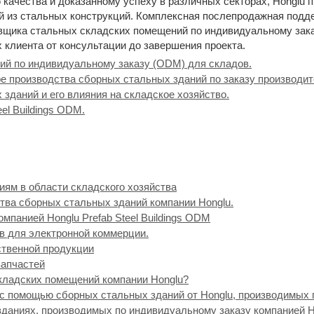
качества и доказанному успеху в различных секторах, Honglu п
 из стальных конструкций. Комплексная послепродажная подд
авщика стальных складских помещений по индивидуальному зак
 клиента от консультации до завершения проекта.
ий по индивидуальному заказу (ODM) для складов.
е производства сборных стальных зданий по заказу производи
даний и его влияния на складское хозяйство.
el Buildings ODM.
ям в области складского хозяйства
ва сборных стальных зданий компании Honglu.
мпанией Honglu Prefab Steel Buildings ODM
в для электронной коммерции.
ственной продукции
запчастей
кладских помещений компании Honglu?
 с помощью сборных стальных зданий от Honglu, производимых 
даниях, производимых по индивидуальному заказу компанией H