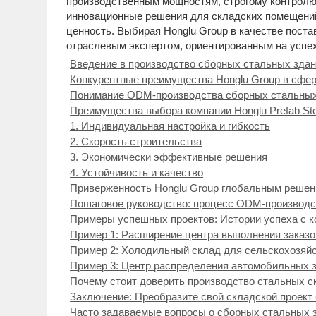
производственным мощностям, строгому контролю 
инновационные решения для складских помещений
ценность. Выбирая Honglu Group в качестве пост
отраслевым экспертом, ориентированным на успех
Введение в производство сборных стальных здан
Конкурентные преимущества Honglu Group в сфер
Понимание ODM-производства сборных стальных з
Преимущества выбора компании Honglu Prefab Ste
1. Индивидуальная настройка и гибкость
2. Скорость строительства
3. Экономически эффективные решения
4. Устойчивость и качество
Приверженность Honglu Group глобальным решени
Пошаговое руководство: процесс ODM-производст
Примеры успешных проектов: Истории успеха с ко
Пример 1: Расширение центра выполнения заказо
Пример 2: Холодильный склад для сельскохозяй
Пример 3: Центр распределения автомобильных 
Почему стоит доверить производство стальных с
Заключение: Преобразите свой складской проект
Часто задаваемые вопросы о сборных стальных з