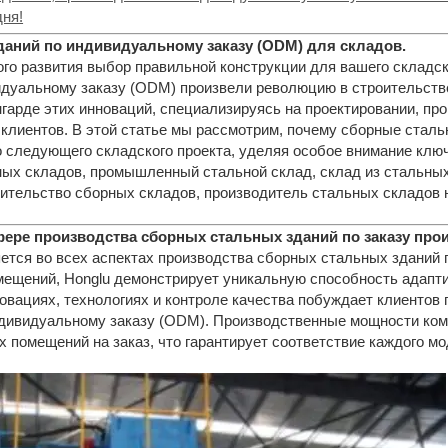
дня!
даний по индивидуальному заказу (ODM) для складов.
о развития выбор правильной конструкции для вашего складск
дуальному заказу (ODM) произвели революцию в строительстве,
нгарде этих инноваций, специализируясь на проектировании, пр
лиентов. В этой статье мы рассмотрим, почему сборные сталь
следующего складского проекта, уделяя особое внимание ключев
ых складов, промышленный стальной склад, склад из стальных 
оительство сборных складов, производитель стальных складов 
ере производства сборных стальных зданий по заказу про
ется во всех аспектах производства сборных стальных зданий
ещений, Honglu демонстрирует уникальную способность адапти
овациях, технологиях и контроле качества побуждает клиентов 
ндивидуальному заказу (ODM). Производственные мощности к
х помещений на заказ, что гарантирует соответствие каждого м