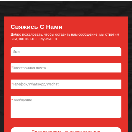
Свяжись С Нами
Добро пожаловать, чтобы оставить нам сообщение, мы ответим
вам, как только получим его.
*
*
*