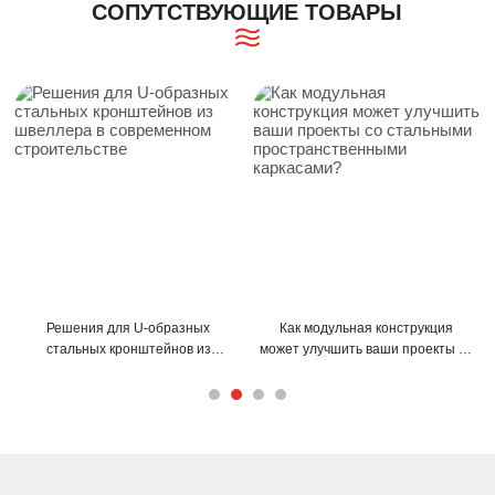
СОПУТСТВУЮЩИЕ ТОВАРЫ
ешения для U-образных
Как модульная конструкция
Как С-
тальных кронштейнов из
может улучшить ваши проекты со
про
веллера в современном
стальными пространственными
конст
строительстве
каркасами?