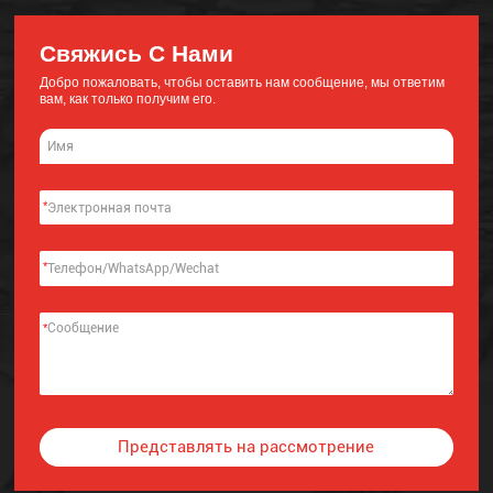
Свяжись С Нами
Добро пожаловать, чтобы оставить нам сообщение, мы ответим
вам, как только получим его.
*
*
*
Представлять на рассмотрение
Alternative: