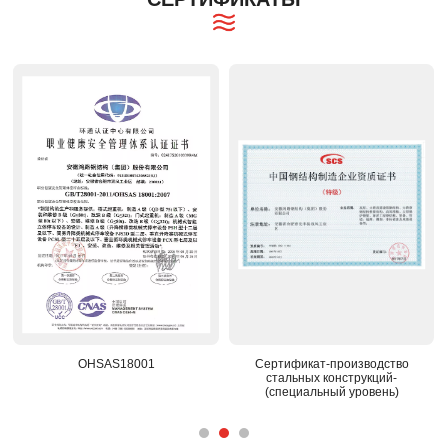
Сертификат-производство
Национальный признанный
На
стальных конструкций-
центр исследований и разработок
(специальный уровень)