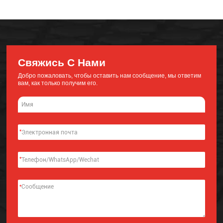
Свяжись С Нами
Добро пожаловать, чтобы оставить нам сообщение, мы ответим
вам, как только получим его.
*
*
*