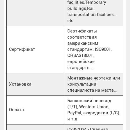
facilities,Temporary
buildings,Rail
transportation facilities…
etc
Сертификаты
соответствия
американским
Сертификат
стандартам: ISO9001,
OHSAS18001,
европейские
стандарты….
Монтажные чертежи или
Установка
консультации
специалиста на месте…
Банковский перевод
(T/T), Western Union,
Оплата
PayPal, аккредитив (L/C)
и т.д.
Q235/Q345 Сварная