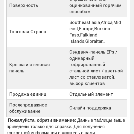
Поверхность
оцинкованный горячим
способом
Southeast asia,Africa,Mid
east,Europe,Burkina
Торговая Страна
Faso,Falkland
Islands,Gibraltar…
Сэндвич-панель EPs /
одинарный
Крыша и стеновая
гофрированный
панель
стальной лист / цветной
лист со стекловатой,
выбор клиентов
Продажа единиц
Отдельный элемент
Послепродажное
Онлайн поддержка
обслуживание
Пожалуйста, обрати внимание
: Данные таблицы выше
приведены только для справки. Для получения
конкретной информации свяжитесь с нами.