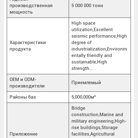
производственная
5 000 000 тонн
мощность
High space
utilization,Excellent
seismic performance,High
Характеристики
degree of
продукта
industrialization,Environm
entally friendly and
sustainable,High
strength…
OEM и ODM-
Приемлемый
производители
Районы баз
5,000,000м²
Bridge
construction,Marine and
military engineering,High-
rise buildings,Storage
Приложение
facilities,Agricultural