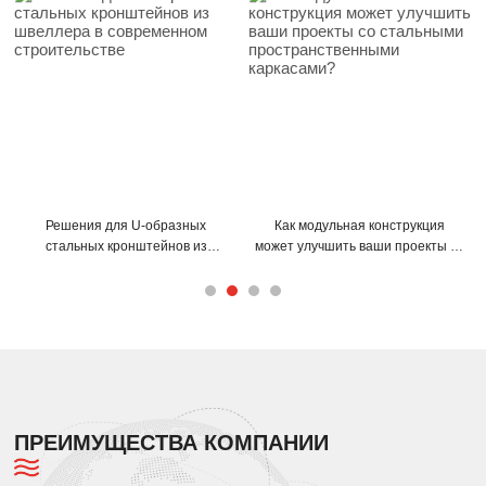
льная конструкция
Как С-образные и Z-образные
Советы по мо
шить ваши проекты со
прогоны могут улучшить
образных
 пространственными
конструкцию вашего здания?
максимально
каркасами?
ПРЕИМУЩЕСТВА КОМПАНИИ