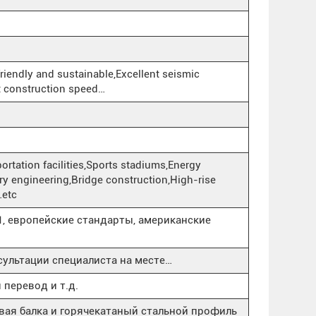
friendly and sustainable,Excellent seismic
t construction speed…
ortation facilities,Sports stadiums,Energy
ary engineering,Bridge construction,High-rise
…etc
01, европейские стандарты, американские
ультации специалиста на месте…
 перевод и т.д.
вая балка и горячекатаный стальной профиль