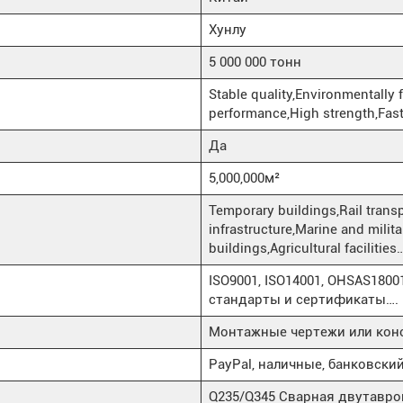
Хунлу
5 000 000 тонн
Stable quality,Environmentally 
performance,High strength,Fas
Да
5,000,000м²
Temporary buildings,Rail transp
infrastructure,Marine and milit
buildings,Agricultural facilities
ISO9001, ISO14001, OHSAS180
стандарты и сертификаты….
Монтажные чертежи или конс
PayPal, наличные, банковский
Q235/Q345 Сварная двутавро