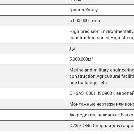
Группа Хунлу
5 000 000 тонн
High precision,Environmentally 
construction speed,High stren
Да
5,000,000м²
Marine and military engineering
construction,Agricultural facili
rise buildings…etc
OHSAS18001, ISO9001, европе
Монтажные чертежи или конс
Аккредитив, наличные, банков
Q235/Q345 Сварная двутавро