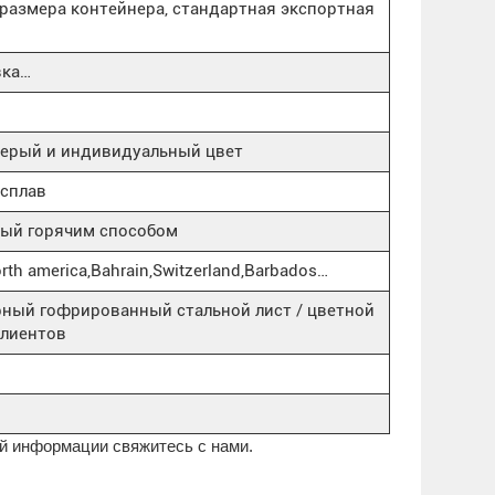
т размера контейнера, стандартная экспортная
вка…
серый и индивидуальный цвет
сплав
ый горячим способом
orth america,Bahrain,Switzerland,Barbados…
рный гофрированный стальной лист / цветной
клиентов
й информации свяжитесь с нами.