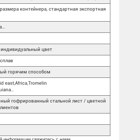
т размера контейнера, стандартная экспортная
ка…
и индивидуальный цвет
сплав
ый горячим способом
d east,Africa,Tromelin
Guiana…
рный гофрированный стальной лист / цветной
клиентов
й информации свяжитесь с нами.