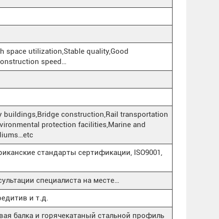
h space utilization,Stable quality,Good
construction speed…
 buildings,Bridge construction,Rail transportation
nvironmental protection facilities,Marine and
adiums…etc
риканские стандарты сертификации, ISO9001,
ультации специалиста на месте…
редитив и т.д.
вая балка и горячекатаный стальной профиль