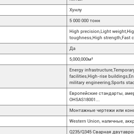
Хунлу
5 000 000 тонн
High precision,Light weight,Hig
toughness,High strength,Fast 
Да
5,000,000м²
Energy infrastructure,Temporary
facilities,High-rise buildings,E
military engineering,Sports st
Европейские стандарты, аме
OHSAS18001….
Монтажные чертежи или конс
Western Union, наличные, акк
Q235/Q345 Сварная двутавро