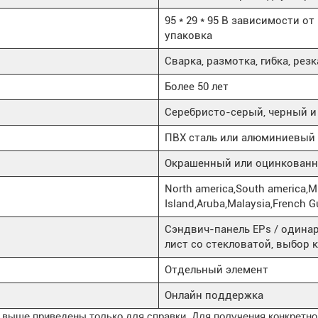
95 * 29 * 95 В зависимости о
упаковка
Сварка, размотка, гибка, рез
Более 50 лет
Серебристо-серый, черный 
ПВХ сталь или алюминиевый 
Окрашенный или оцинкованн
North america,South america,Mi
Island,Aruba,Malaysia,French 
Сэндвич-панель EPs / одина
лист со стекловатой, выбор 
Отдельный элемент
Онлайн поддержка
 выше приведены только для справки. Для получения конкретно