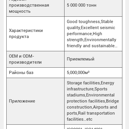
производственная
5 000 000 тонн
мощность
Good toughness,Stable
quality,Excellent seismic
Характеристики
performance,High
продукта
strength,Environmentally
friendly and sustainable…
OEM и ODM-
Приемлемый
производители
Районы баз
5,000,000м²
Storage facilities,Energy
infrastructure,Sports
stadiums,Environmental
Приложение
protection facilities,Bridge
construction,Airports and
ports,Rail transportation
facilities…etc