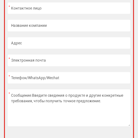
*
*
*
*