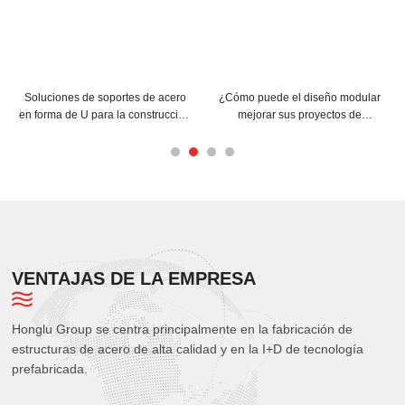
e el diseño modular
¿Cómo pueden las correas C y Z
Consejos para
 sus proyectos de
mejorar la estructura de su
correas de ac
 espaciales de acero?
edificio?
para una má
VENTAJAS DE LA EMPRESA
Honglu Group se centra principalmente en la fabricación de
estructuras de acero de alta calidad y en la I+D de tecnología
prefabricada.