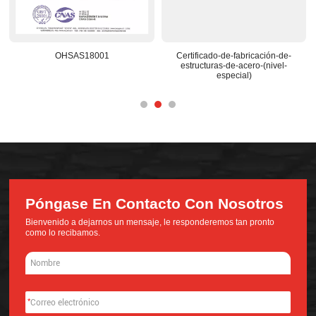
Certificado-de-fabricación-de-
Centro-de-I+D-reconocido-a-
estructuras-de-acero-(nivel-
nacional
especial)
Póngase En Contacto Con Nosotros
Bienvenido a dejarnos un mensaje, le responderemos tan pronto
como lo recibamos.
*